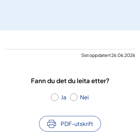
v
S
i
I
s
n
e
t
t
e
i
r
l
a
r
Sist oppdatert 26.06.2026
c
a
t
d
o
i
r
Fann du det du leita etter?
o
l
Ja
Nei
o
g
i
s
PDF-utskrift
k
e