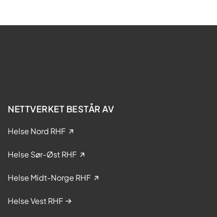
u
n
d
e
r
s
ø
k
e
NETTVERKET BESTÅR AV
l
s
Helse Nord RHF
e
r
Helse Sør-Øst RHF
f
r
Helse Midt-Norge RHF
a
D
Helse Vest RHF
I
P