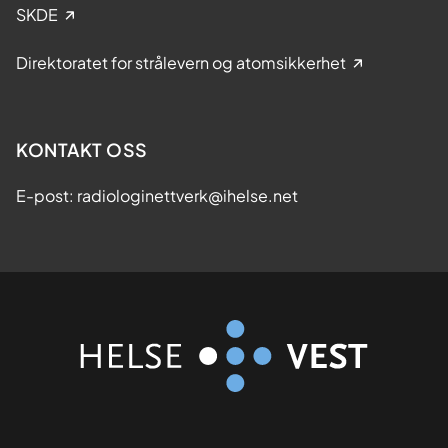
SKDE
S
I
Direktoratet for strålevern og atomsikkerhet
n
t
e
r
KONTAKT OSS
a
c
E-post: radiologinettverk@ihelse.net
t
o
r