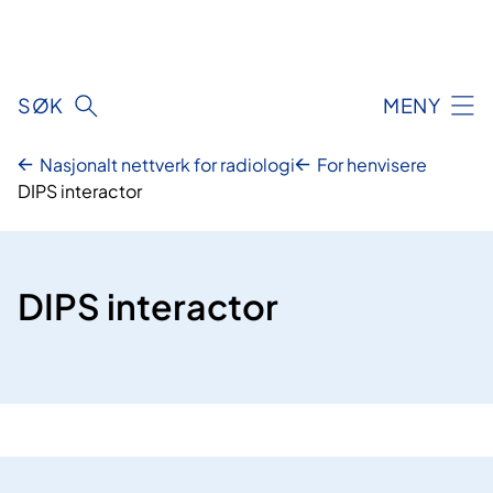
Hopp
til
innhald
SØK
MENY
Nasjonalt nettverk for radiologi
For henvisere
DIPS interactor
DIPS interactor