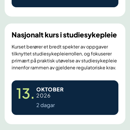
l
l
e
e
o
i
m
s
Nasjonalt kurs i studiesykepleie
h
b
e
r
Kurset berører et bredt spekter av oppgaver
l
tilknyttet studiesykepleierrollen, og fokuserer
u
s
primært på praktisk utøvelse av studiesykepleie
k
innenfor rammen av gjeldene regulatoriske krav.
e
e
p
r
o
N
e
13
.
OKTOBER
l
a
g
2026
i
s
i
2 dagar
t
j
s
k
o
t
k
n
e