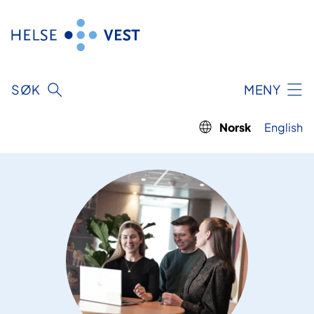
Hopp
til
innhald
SØK
MENY
Norsk
English