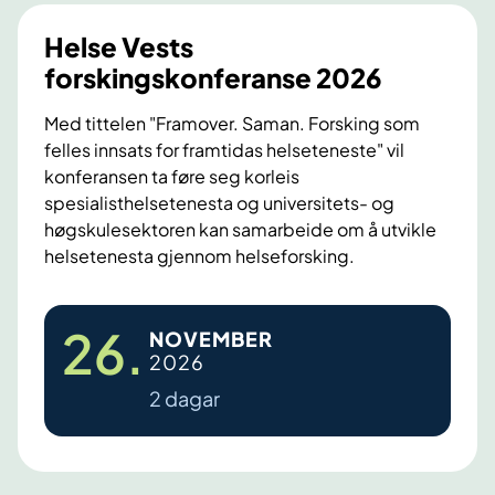
a
r
l
d
Helse Vests
t
a
forskingskonferanse 2026
k
t
u
Med tittelen "Framover. Saman. Forsking som
a
felles innsats for framtidas helseteneste" vil
r
t
konferansen ta føre seg korleis
s
i
spesialisthelsetenesta og universitets- og
i
l
høgskulesektoren kan samarbeide om å utvikle
s
å
helsetenesta gjennom helseforsking.
t
s
u
t
H
d
26
.
NOVEMBER
y
e
i
2026
r
l
e
2 dagar
e
s
s
o
e
y
g
V
k
f