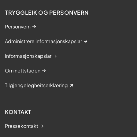
u
e
s
TRYGGLEIK OG PERSONVERN
r
?
a
Personvern
n
s
Administrere informasjonskapslar
e
2
Informasjonskapslar
0
2
Om nettstaden
6
Tilgjengelegheitserklæring
KONTAKT
Pressekontakt