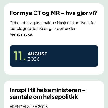
i
e
n
d
For mye CT og MR – hva gjør vi?
g
u
g
s
Det er ett av spørsmålene Nasjonalt nettverk for
i
e
radiologi setter på dagsorden under
r
r
Arendalsuka.
s
e
t
u
a
n
F
11
.
b
ø
AUGUST
o
2026
i
d
r
l
v
m
a
e
y
m
n
e
b
d
C
u
i
Innspill til helseministeren -
T
l
g
samtale om helsepolitkk
a
e
o
n
r
g
ARENDALSUKA 2026