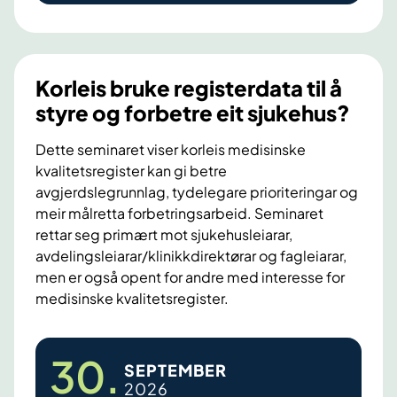
e
e
k
m
m
i
ø
i
n
t
n
g
Korleis bruke registerdata til å
e
i
a
styre og forbetre eit sjukehus?
r
s
t
Dette seminaret viser korleis medisinske
kvalitetsregister kan gi betre
e
avgjerdslegrunnlag, tydelegare prioriteringar og
r
meir målretta forbetringsarbeid. Seminaret
e
rettar seg primært mot sjukehusleiarar,
n
avdelingsleiarar/klinikkdirektørar og fagleiarar,
-
men er også opent for andre med interesse for
s
medisinske kvalitetsregister.
a
m
K
30
.
t
SEPTEMBER
o
2026
a
r