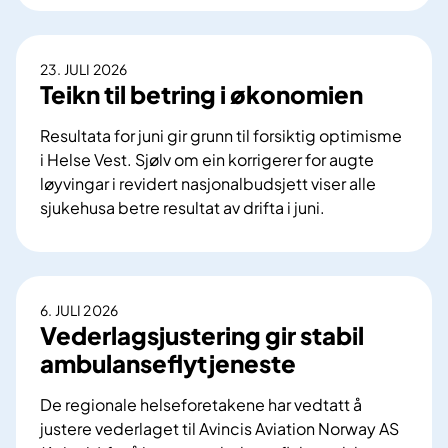
y
t
t
23. JULI 2026
n
Teikn til betring i økonomien
a
s
Resultata for juni gir grunn til forsiktig optimisme
j
i Helse Vest. Sjølv om ein korrigerer for augte
o
løyvingar i revidert nasjonalbudsjett viser alle
n
sjukehusa betre resultat av drifta i juni.
a
T
l
e
t
i
n
k
6. JULI 2026
e
n
Vederlagsjustering gir stabil
t
t
ambulanseflytjeneste
t
i
v
l
De regionale helseforetakene har vedtatt å
e
b
justere vederlaget til Avincis Aviation Norway AS
r
e