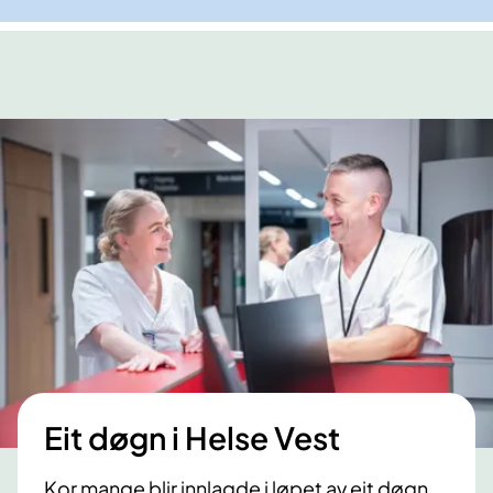
Eit døgn i Helse Vest
Kor mange blir innlagde i løpet av eit døgn,