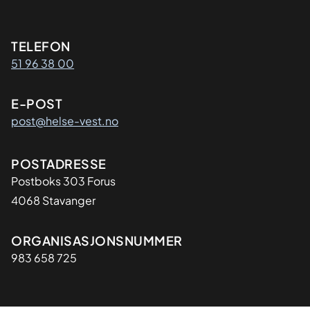
Kontaktinformasjon
TELEFON
51 96 38 00
E-POST
post@helse-vest.no
Adresse
POSTADRESSE
Postboks 303 Forus
4068 Stavanger
Organisasjon
ORGANISASJONSNUMMER
983 658 725