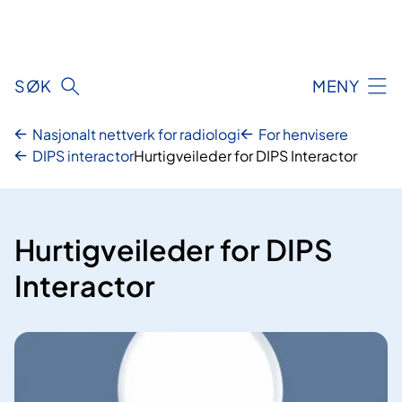
Hopp
til
innhald
SØK
MENY
Nasjonalt nettverk for radiologi
For henvisere
DIPS interactor
Hurtigveileder for DIPS Interactor
Hurtigveileder for DIPS
Interactor