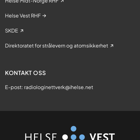
Helse Midt-Norge RHF
a
d
Helse Vest RHF
i
o
SKDE
g
r
Direktoratet for strålevern og atomsikkerhet
a
f
o
g
KONTAKT OSS
h
e
E-post: radiologinettverk@ihelse.net
n
v
i
s
e
r