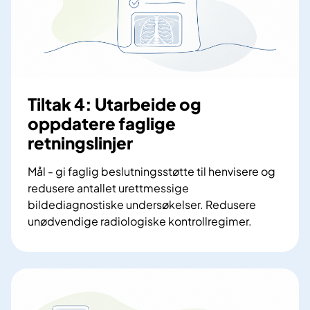
:
T
i
l
g
j
Tiltak 4: Utarbeide og
e
oppdatere faglige
n
retningslinjer
g
e
Mål - gi faglig beslutningsstøtte til henvisere og
l
redusere antallet urettmessige
i
bildediagnostiske undersøkelser. Redusere
g
unødvendige radiologiske kontrollregimer.
h
T
e
i
t
l
a
t
v
a
b