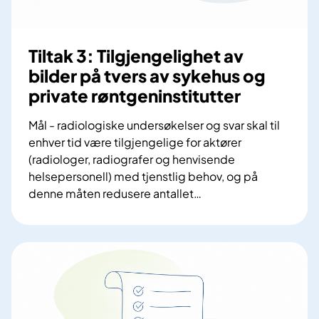
i
d
N
r
o
e
Tiltak 3: Tilgjengelighet av
r
s
bilder på tvers av sykehus og
g
t
e
private røntgeninstitutter
y
r
Mål - radiologiske undersøkelser og svar skal til
i
enhver tid være tilgjengelige for aktører
n
(radiologer, radiografer og henvisende
g
helsepersonell) med tjenstlig behov, og på
s
denne måten redusere antallet
…
d
T
a
i
t
l
a
t
a
k
3