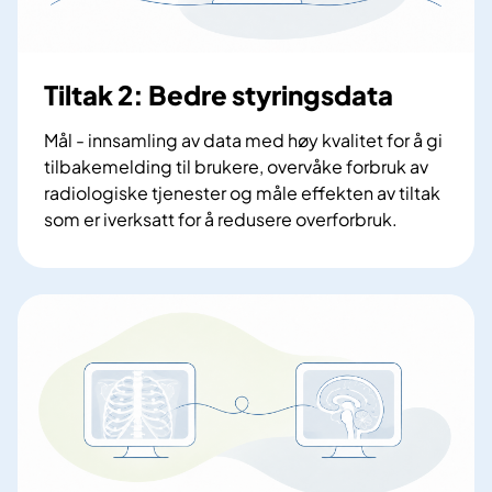
t
t
v
Tiltak 2: Bedre styringsdata
e
r
Mål - innsamling av data med høy kvalitet for å gi
k
tilbakemelding til brukere, overvåke forbruk av
f
radiologiske tjenester og måle effekten av tiltak
o
som er iverksatt for å redusere overforbruk.
r
T
r
i
a
l
d
t
i
a
o
k
l
2
o
:
g
B
i
e