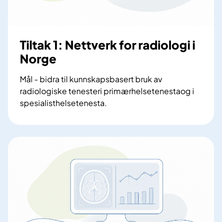
Tiltak 1: Nettverk for radiologi i
Norge
Mål - bidra til kunnskapsbasert bruk av
radiologiske tenesteri primærhelsetenestaog i
spesialisthelsetenesta.
T
i
l
t
a
k
1
:
N
e