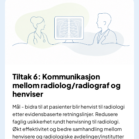
h
t
t
u
a
e
s
k
r
o
5
e
g
:
f
p
V
a
r
e
g
i
R
l
v
a
i
a
N
g
Tiltak 6: Kommunikasjon
t
o
e
mellom radiolog/radiograf og
e
r
r
r
henviser
–
e
ø
P
t
n
Mål - bidra til at pasienter blir henvist til radiologi
r
n
t
etter evidensbaserte retningslinjer. Redusere
o
i
g
faglig usikkerhet rundt henvisning til radiologi.
s
n
e
Økt effektivitet og bedre samhandling mellom
j
g
n
henvisere og radiologiske avdelinger/institutter
e