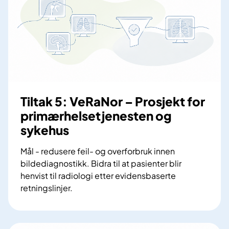
k
i
4
l
:
d
U
e
t
r
a
p
r
å
b
t
Tiltak 5: VeRaNor – Prosjekt for
e
v
primærhelsetjenesten og
i
e
sykehus
d
r
e
s
Mål - redusere feil- og overforbruk innen
o
a
bildediagnostikk. Bidra til at pasienter blir
g
v
henvist til radiologi etter evidensbaserte
o
s
retningslinjer.
p
y
T
p
k
i
d
e
l
a