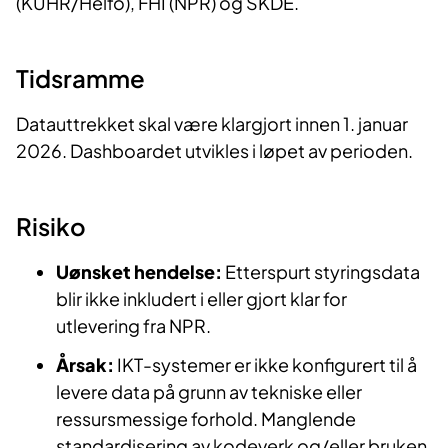
(KUHR/Helfo), FHI (NPR) og SKDE.
Tidsramme
Datauttrekket skal være klargjort innen 1. januar
2026. Dashboardet utvikles i løpet av perioden.
Risiko
Uønsket hendelse:
Etterspurt styringsdata
blir ikke inkludert i eller gjort klar for
utlevering fra NPR.
Årsak:
IKT-systemer er ikke konfigurert til å
levere data på grunn av tekniske eller
ressursmessige forhold. Manglende
standardisering av kodeverk og/eller bruken