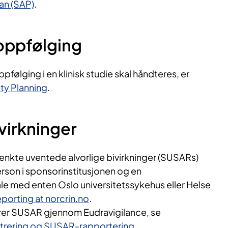
lan (SAP)
.
oppfølging
følging i en klinisk studie skal håndteres, er
ty Planning
.
ivirkninger
enkte uventede alvorlige bivirkninger (SUSARs)
erson i sponsorinstitusjonen og en
e med enten Oslo universitetssykehus eller Helse
orting at norcrin.no
.
rer SUSAR gjennom Eudravigilance, se
strering og SUSAR-rapportering
.