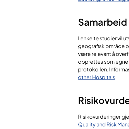
Samarbeid 
I enkelte studier vil 
geografisk område og
være relevant å overf
opprettes som egne s
protokollen. Informas
other Hospitals
.
Risikovurd
Risikovurderinger gje
Quality and Risk Ma