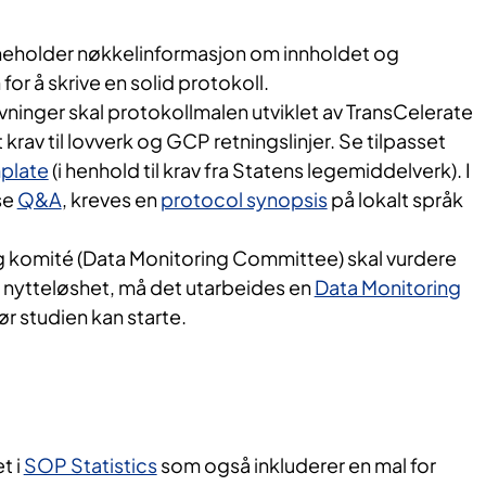
neholder nøkkelinformasjon om innholdet og
or å skrive en solid protokoll.
ninger skal protokollmalen utviklet av TransCelerate
t krav til lovverk og GCP retningslinjer. Se tilpasset
plate
(i henhold til krav fra Statens legemiddelverk). I
se
Q&A
, kreves en
protocol synopsis
på lokalt språk
 komité (Data Monitoring Committee) skal vurdere
er nytteløshet, må det utarbeides en
Data Monitoring
ør studien kan starte.
t i
SOP Statistics
som også inkluderer en mal for