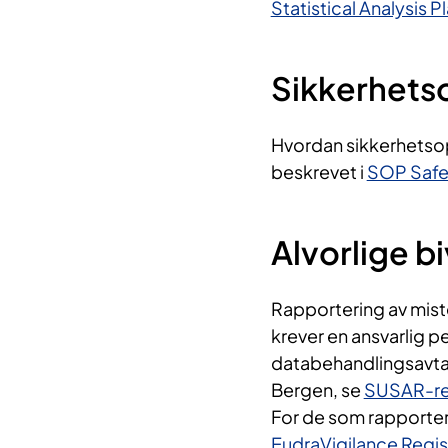
Statistical Analysis P
Sikkerhets
Hvordan sikkerhetsopp
beskrevet i
SOP Safe
Alvorlige b
Rapportering av mist
krever en ansvarlig p
databehandlingsavtal
Bergen, se
SUSAR-rep
For de som rapporte
EudraVigilance Regi