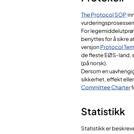
The Protocol SOP
in
vurderingsprosessen f
For legemiddelutprøv
benyttes for å sikre a
versjon
Protocol Tem
de fleste EØS-land, 
(på norsk).
Dersom en uavhengig
sikkerhet, effekt ell
Committee Charter
f
Statistikk
Statistikk er beskreve