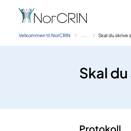
Hopp
til
innhold
Velkommen til NorCRIN
..
.
Skal du skrive 
Skal du
Protokoll