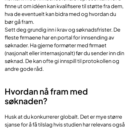
Pfizer
finne ut om idéen kan kvalifisere til støtte fra dem,
Roche
hva de eventuelt kan bidra med og hvordan du
Takeda
bør gå fram.
Medtronic
Sett deg grundig inn i krav og søknadsfrister. De
Johnson & Johnson/DePuySynthes
fleste firmaene har en portal for innsending av
søknader. Ha gjerne formøter med firmaet
(nasjonalt eller internasjonalt) før du sender inn din
søknad. De kan ofte gi innspill til protokollen og
andre gode råd.
Hvordan nå fram med
søknaden?
Husk at du konkurrerer globalt. Det er mye større
sjanse for å få tilslag hvis studien har relevans også