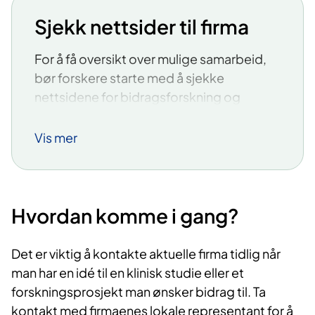
Sjekk nettsider til firma
For å få oversikt over mulige samarbeid,
bør forskere starte med å sjekke
nettsidene for bidragsforskning og
forskningssamarbeid hos relevante
firmaer innenfor sitt fagfelt. Her er noen
Vis mer
aktuelle firmanettsider:
Bayer
Biogen
Hvordan komme i gang?
BMS
Boehringer Ingelheim
Det er viktig å kontakte aktuelle firma tidlig når
MSD
man har en idé til en klinisk studie eller et
Novartis
forskningsprosjekt man ønsker bidrag til. Ta
Novo Nordisk
kontakt med firmaenes lokale representant for å