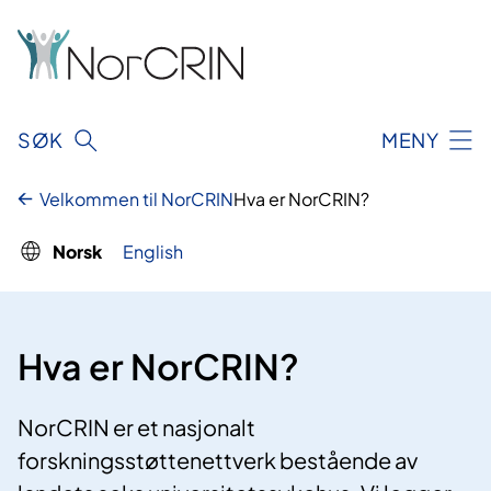
Hopp
til
innhold
SØK
MENY
Velkommen til NorCRIN
Hva er NorCRIN?
Norsk
English
Hva er NorCRIN?
NorCRIN er et nasjonalt
forskningsstøttenettverk bestående av