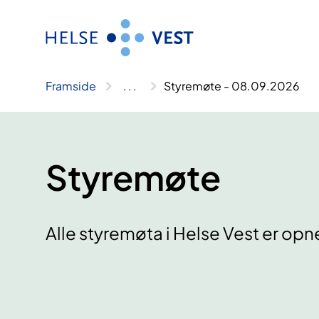
Hopp
til
innhald
Framside
..
.
Styremøte - 08.09.2026
Styremøte
Alle styremøta i Helse Vest er opn