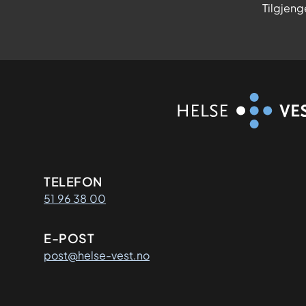
Tilgjeng
Kontaktinformasjon
TELEFON
51 96 38 00
E-POST
post@helse-vest.no