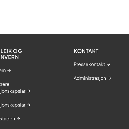
LEIK OG
KONTAKT
ONVERN
Pressekontakt
ern
Administrasjon
trere
jonskapslar
jonskapslar
staden