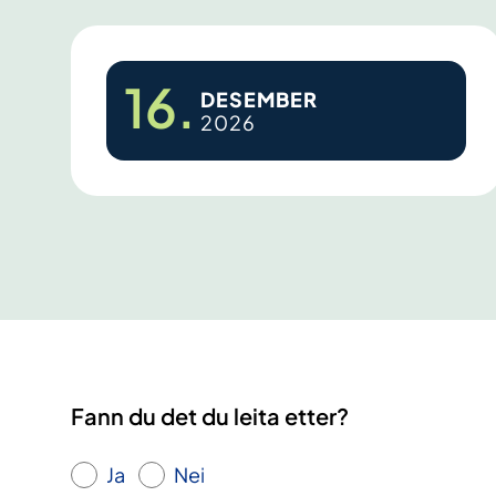
t
e
y
r
16.
e
DESEMBER
2026
m
ø
S
t
t
e
y
r
e
m
ø
t
e
Fann du det du leita etter?
Ja
Nei