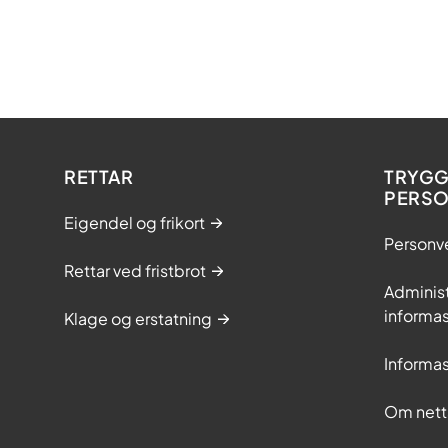
RETTAR
TRYGG
PERS
Eigendel og frikort
Personv
Rettar ved fristbrot
Adminis
informas
Klage og erstatning
Informas
Om nett