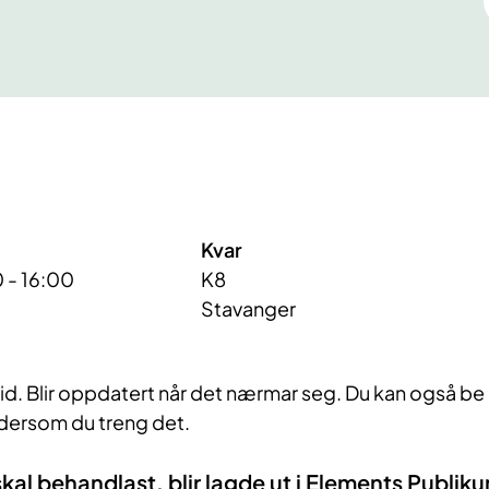
Kvar
 - 16:00
K8
Stavanger
tid. Blir oppdatert når det nærmar seg. Du kan også be
dersom du treng det.
al behandlast, blir lagde ut i Elements Publik