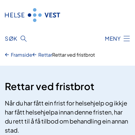
Hopp
til
innhald
SØK
MENY
Framside
Rettar
Rettar ved fristbrot
Rettar ved fristbrot
Når du har fått ein frist for helsehjelp og ikkje
har fått helsehjelpa innan denne fristen, har
du rett til å få tilbod om behandling ein annan
stad.