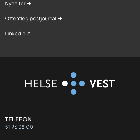
Nyheiter
Offentleg postjournal
LinkedIn
Kontaktinformasjon
TELEFON
51 96 38 00