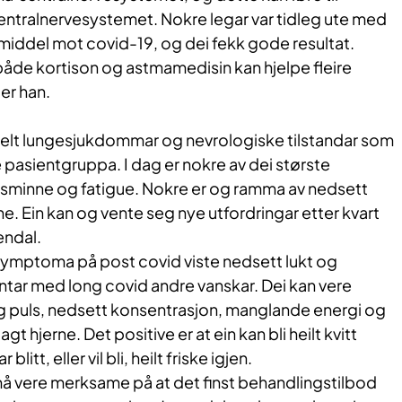
entralnervesystemet. Nokre legar var tidleg ute med
middel mot covid-19, og dei fekk gode resultat.
t både kortison og astmamedisin kan hjelpe fleire
ier han.
sielt lungesjukdommar og nevrologiske tilstandar som
 pasientgruppa. I dag er nokre av dei største
dsminne og fatigue. Nokre er og ramma av nedsett
e. Ein kan og vente seg nye utfordringar etter kvart
endal.
symptoma på post covid viste nedsett lukt og
ntar med long covid andre vanskar. Dei kan vere
øg puls, nedsett konsentrasjon, manglande energi og
agt hjerne. Det positive er at ein kan bli heilt kvitt
blitt, eller vil bli, heilt friske igjen.
må vere merksame på at det finst behandlingstilbod