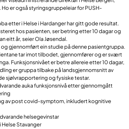
 Ho er også styringsgruppeleiar for PUSH-
ba etter i Helse i Hardanger har gitt gode resultat.
steret hos pasienten, ser betring etter 10 dagar og
nan eitt år, seier Ola Jøsendal.
r og gjennomført ein studie på denne pasientgruppa.
sientane tar imot tilbodet, gjennomfører og er svært
a. Funksjonsnivået er betre allereie etter 10 dagar,
ndling er gruppa tilbake på landsgjennomsnitt av
de sjølvrapportering og fysiske testar.
edvarande auka funksjonsnivå etter gjennomgått
ering
g av post covid-symptom, inkludert kognitive
dvarande helsegevinstar
i Hels​e Stavanger