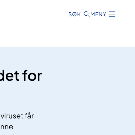
SØK
MENY
det for
iruset får
enne