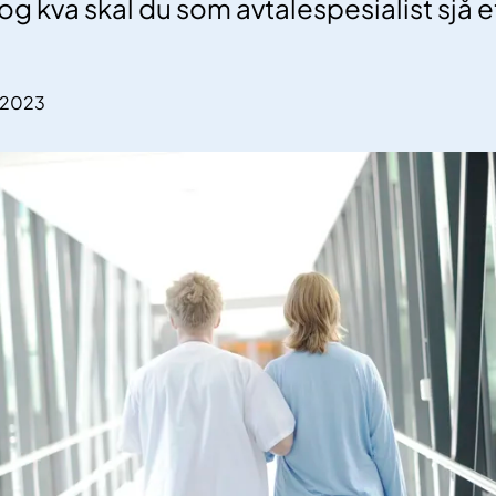
g kva skal du som avtalespesialist sjå e
.2023