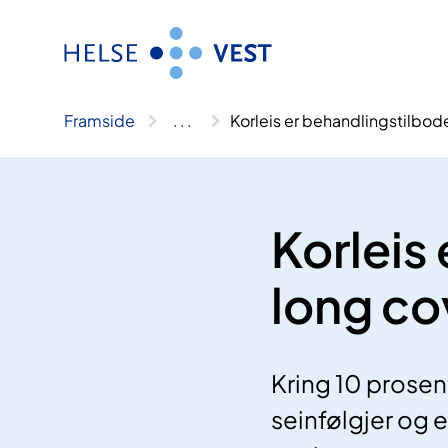
Hopp
til
innhald
Framside
..
.
Korleis er behandlingstilbode
Korleis
long co
Kring 10 prosen
seinfølgjer og e