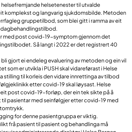
ge helsefremjande helsetenester til utvalde
it komplekst og langvarig sjukdomsbilde. Metoden
errfagleg gruppetilbod, som blei gitt i ramma av eit
sk dagbehandlingstilbod.
ntar med post covid-19-symptom gjennom det
ngstilbodet. Så langt i 2022 er det registrert 40
 bli gjort ei endeleg evaluering av metoden og ein vil
t som er utvikla i PUSH skal vidareførast i Helse
a stilling til korleis den vidare innrettinga av tilbod
ølgjeklinikk etter covid-19 skal løysast. Helse
eit post covid-19-forløp, der ein tek sikte på å
t til pasientar med seinfølgjer etter covid-19 med
tomtrykk.
legging for denne pasientgruppa er viktig.
kt frå pasient til pasient og behandlinga må
seier viseadministrerande direktør i Helse Bergen,