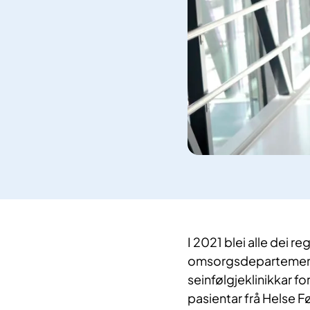
​I 2021 blei alle dei 
omsorgsdepartemente
seinfølgjeklinikkar fo
pasientar frå Helse F