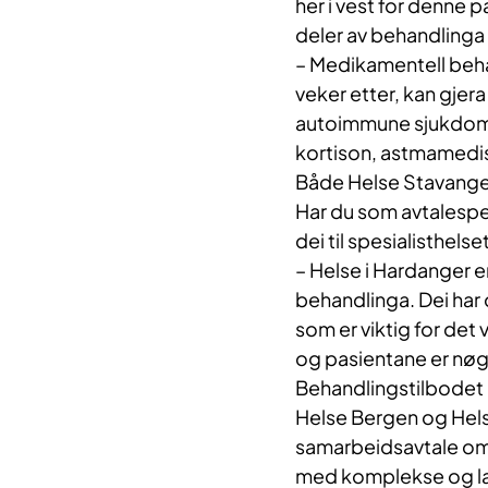
her i vest for denne 
deler av behandlinga 
– Medikamentell beha
veker etter, kan gjera
autoimmune sjukdomma
kortison, astmamedisi
Både Helse Stavanger 
Har du som avtalespes
dei til spesialisthelse
– Helse i Hardanger er
behandlinga. Dei har 
som er viktig for det 
og pasientane er nø
Behandlingstilbodet i
Helse Bergen og Hels
samarbeidsavtale om 
med komplekse og la