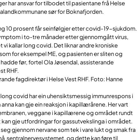
 har ansvar for tilbodet til pasientane frå Helse
 Rogalandkommunane sør for Boknafjorden.
ring 10 prosent får seinfølgjer etter covid-19-sjukdom.
mptom i to-tre månader etter gjennomgått virus,
t vi kallar long covid. Det liknar andre kroniske
om for eksempel ME, og pasienten er sliten og
hadde før, fortel Ola Jøsendal, assisterande
est RHF.
rande fagdirektør i Helse Vest RHF. Foto: Hanne
 long covid har ein uhensiktsmessig immunrespons i
na kan gje ein reaksjon i kapillærårene. Her vart
embranen, veggane i kapillærene og området rundt
t kan gje utfordringar for gassutvekslinga i området.
 seg gjennom nervane som tek i vare lukt og smak fra
nå sentralnervesystemet, og dette kan føre til ​