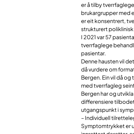
er å tilby tverrfagle
brukargrupper med e
er eit konsentrert, tv
strukturert poliklini
I 2021 var 57 pasie
tverrfaglege behandli
pasientar.
Denne hausten vil det
då vurdere om formate
Bergen. Ein vil då og t
med tverrfagleg seinf
Bergen har og utvikla 
differensiere tilbode
utgangspunkt i symp
– Individuell tilrette
Symptomtrykket er uli
innrettast deretter, 