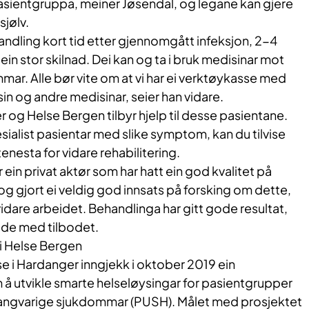
pasientgruppa, meiner Jøsendal, og legane kan gjere
sjølv.
ndling kort tid etter gjennomgått infeksjon, 2-4
 ein stor skilnad. Dei kan og ta i bruk medisinar mot
r. Alle bør vite om at vi har ei verktøykasse med
n og andre medisinar, seier han vidare.
og Helse Bergen tilbyr hjelp til desse pasientane.
ialist pasientar med slike symptom, kan du tilvise
tenesta for vidare rehabilitering.
 ein privat aktør som har hatt ein god kvalitet på
og gjort ei veldig god innsats på forsking om dette,
vidare arbeidet. Behandlinga har gitt gode resultat,
gde med tilbodet.
 Helse Bergen​​
e i Hardanger inngjekk i oktober 2019 ein
å utvikle smarte helseløysingar for pasientgrupper
ngvarige sjukdommar (PUSH). Målet med prosjektet