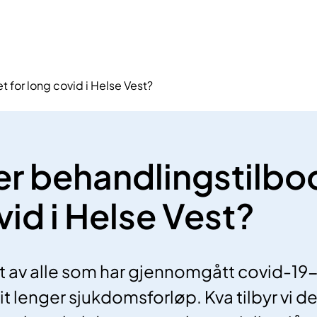
t for long covid i Helse Vest?
 er behandlingstilbo
vid i Helse Vest?
t av alle som har gjennomgått covid-19-v
it lenger sjukdomsforløp. Kva tilbyr vi d