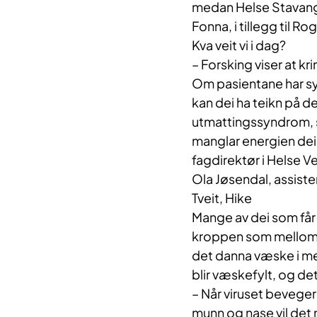
medan Helse Stavanger
Fonna, i tillegg til
Kva ​veit vi i dag?
– Forsking viser at k
Om pasientane har sy
kan dei ha teikn på de
utmattingssyndrom, s
manglar energien dei 
fagdirektør i Helse V
Ola Jøsendal, assiste
Tveit, Hike
Mange av dei som får
kroppen som mellom an
det danna væske i m
blir væskefylt, og de
– Når viruset beveger
munn og nase vil det 