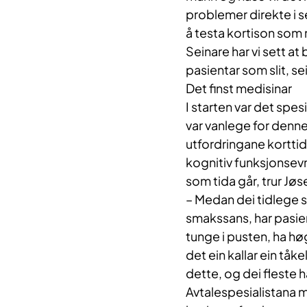
problemer direkte i s
å testa kortison som 
Seinare har vi sett a
pasientar som slit, se
Det finst medisinar
I starten var det spe
var vanlege for denne
utfordringane kortti
kognitiv funksjonsevn
som tida går, trur Jøs
– Medan dei tidlege 
smakssans, har pasie
tunge i pusten, ha h
det ein kallar ein tåkel
dette, og dei fleste har 
Avtalespesialistana 