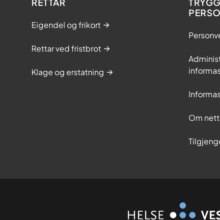
RETTAR
TRYGG
PERS
Eigendel og frikort
Personv
Rettar ved fristbrot
Adminis
informas
Klage og erstatning
Informas
Om nett
Tilgjeng