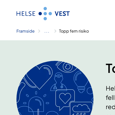
Hopp
til
innhald
Framside
..
.
Topp fem risiko
T
Hel
fel
red