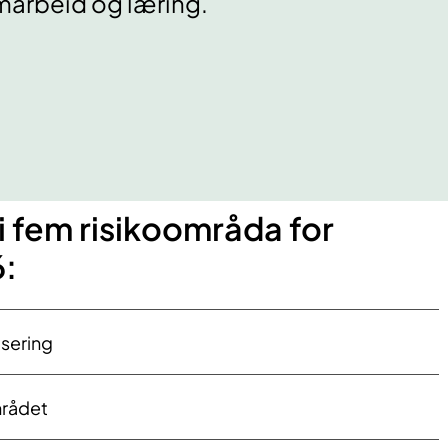
marbeid og læring.
i fem risikoområda for
6:
isering
rådet