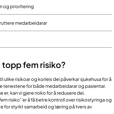
n og prioritering
ruttere medarbeidarar
i topp fem risiko?
til ulike risikoar og korleis dei påverkar sjukehusa for å
kle tenestene for både medarbeidarar og pasientar.
ne er, kan vi gjere noko for å redusere dei.
m risiko" er å få betre kontroll over risikostyringa og
te for styrkt samarbeid og læring på tvers av