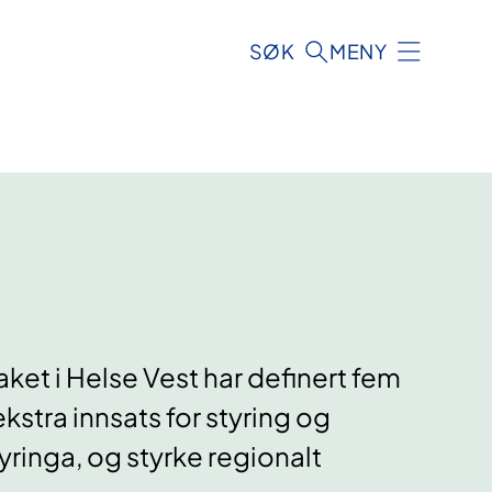
SØK
MENY
ket i Helse Vest har definert fem
 ekstra innsats for styring og
tyringa, og styrke regionalt