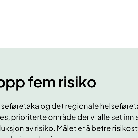
opp fem risiko
seføretaka og det regionale helseføreta
les, prioriterte område der vi alle set inn
uksjon av risiko. Målet er å betre risikos