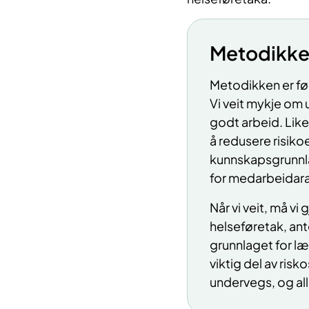
Metodikk
Metodikken er fø
Vi veit mykje om u
godt arbeid. Like
å redusere risiko
kunnskapsgrunnlag
for medarbeidara
Når vi veit, må vi
helseføretak, ante
grunnlaget for lær
viktig del av risk
undervegs, og all