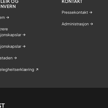
LEIK OG
KONTAKT
ONVERN
Pressekontakt
ern
Administrasjon
trere
jonskapslar
jonskapslar
staden
elegheitserklæring