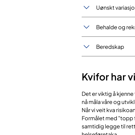
Uønskt variasjo
Behalde og rek
Beredskap
Kvifor har v
Det er viktig å kjenne 
nå måla våre og utvi
Når vi veit kva risikoa
Formålet med "topp fe
samtidig legge til ret
helseføretaka.