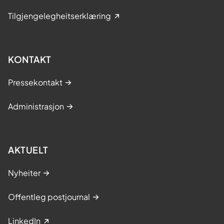
«levande» dialogverktøy i staden for
Tilgjengelegheitserklæring
rapporteringsbyrde"
v/ Bjørn Atle Lein Bjørnbeth, adm.dir.,
Oslo universitetssjukehus
KONTAKT
11:05–11:50 – "Erfaring med bruk av
Pressekontakt
register: Korleis byggje kultur for
forbetring ved bruk av data frå
Administrasjon
register"
11:05–11:20:
Erfaringar frå Helse
Bergen
AKTUELT
v/ Torhild Vedeler
Nyheiter
11:20–11:35:
Erfaringar frå Helse
Stavanger
Offentleg postjournal
v/ Martin Kurz og Soffien Ajmi
LinkedIn