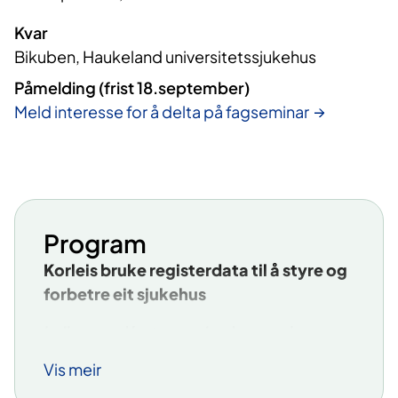
Kvar
Bikuben, Haukeland universitetssjukehus
Påmelding (frist 18.september)
Meld interesse for å delta på fagseminar
Program
Korleis bruke registerdata til å styre og
forbetre eit sjukehus
Leiing med betre avgjerdsgrunnlag
Vis meir
Fagsenter for medisinske
kvalitetsregister i Helse Vest