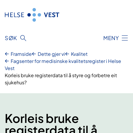
Hopp
til
innhald
SØK
MENY
Framside
Dette gjer vi
Kvalitet
Fagsenter for medisinske kvalitetsregister i Helse
Vest
Korleis bruke registerdata til å styre og forbetre eit
sjukehus?
Korleis bruke
registerdata til å