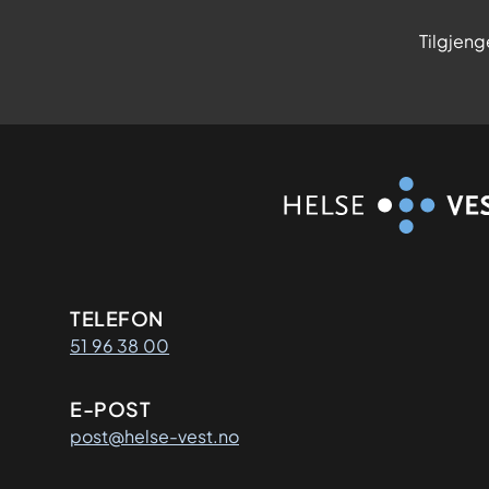
Tilgjeng
Kontaktinformasjon
TELEFON
51 96 38 00
E-POST
post@helse-vest.no