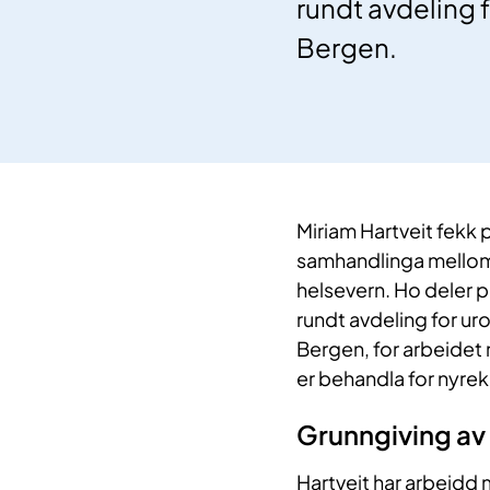
rundt avdeling 
Bergen.
Miriam Hartveit fekk 
samhandlinga mellom 
helsevern. Ho deler p
rundt avdeling for ur
Bergen, for arbeidet 
er behandla for nyrek
Grunngiving av p
Hartveit har arbeidd