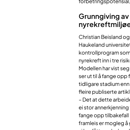
forbetringspotensial, 
Grunngiving av 
nyrekreftmiljøe
Christian Beisland og
Haukeland universitet
kontrollprogram som 
nyrekreft inn i tre ri
Modellen har vist se
ser ut til å fange opp 
tidligare stadium en
fleire publiserte artikl
– Det at dette arbeid
ei stor annerkjenning 
fange opp tilbakefal
framleis er mogleg å g