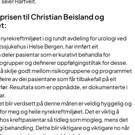
seier Hartveit.
prisen til Christian Beisland og
t:
 nyrekreftmiljøet i og rundt avdeling for urologi ved
ssjukehus i Helse Bergen, har innført eit
deler pasientar som er kurativt behandla for
sikogrupper og definerer oppfølgingstiltak for desse.
g å skilje godt mellom risikogruppene og programmet
fleire av dei pasientane som får tilbakefall på eit
n før. Resultata som er oppnådde, er dokumenterte i
ar.
et blir verdsett på denne måten er veldig hyggelig og
for meg og heile nyrekreftmiljøet. Det er viktig å
l hos kreftpasientar så tidleg som mogleg, mens det
i behandling. Dette blir viktigare og viktigare no når