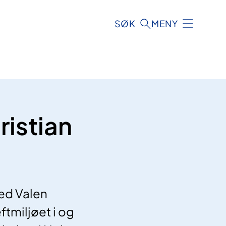
SØK
MENY
ristian
ved Valen
ftmiljøet i og