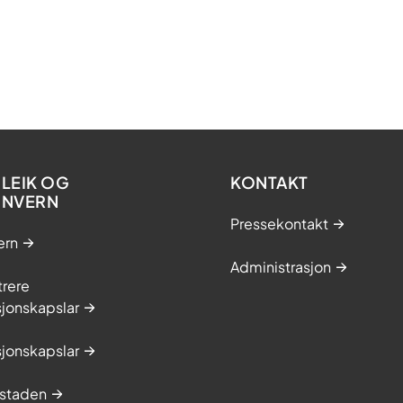
LEIK OG
KONTAKT
ONVERN
Pressekontakt
ern
Administrasjon
trere
jonskapslar
jonskapslar
staden