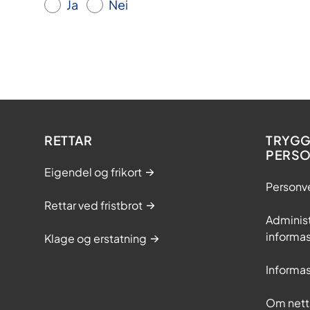
Ja
Nei
RETTAR
TRYGG
PERS
Eigendel og frikort
Personv
Rettar ved fristbrot
Adminis
informas
Klage og erstatning
Informas
Om nett