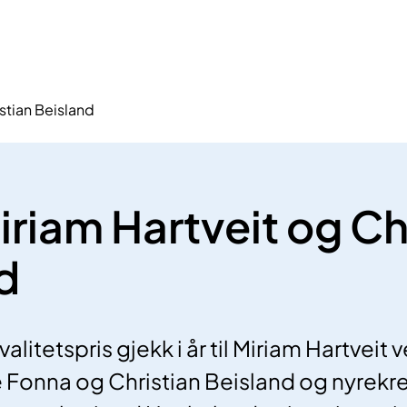
stian Beisland
iriam Hartveit og Ch
d
alitetspris gjekk i år til Miriam Hartveit 
e Fonna og Christian Beisland og nyrekre