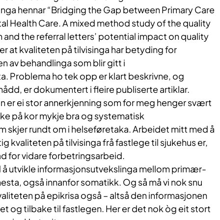
nga hennar “Bridging the Gap between Primary Care
al Health Care. A mixed method study of the quality
n and the referral letters’ potential impact on quality
 at kvaliteten på tilvisinga har betyding for
en av behandlinga som blir gitt i
a. Problema ho tek opp er klart beskrivne, og
dd, er dokumentert i fleire publiserte artiklar.
en er ei stor annerkjenning som for meg henger svært
ke på kor mykje bra og systematisk
 skjer rundt om i helseføretaka. Arbeidet mitt med å
 kvaliteten på tilvisinga frå fastlege til sjukehus er,
ad for vidare forbetringsarbeid.
 å utvikle informasjonsutvekslinga mellom primær-
esta, også innanfor somatikk. Og så må vi nok snu
aliteten på epikrisa også – altså den informasjonen
et og tilbake til fastlegen. Her er det nok òg eit stort