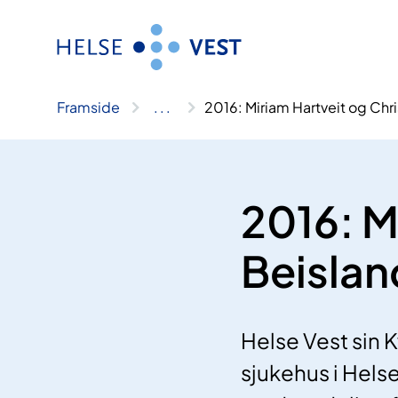
Hopp
til
innhald
Framside
..
.
2016: Miriam Hartveit og Chri
2016: M
Beislan
Helse Vest sin Kv
sjukehus i Hels