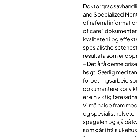
Doktorgradsavhandli
and Specialized Ment
of referral informatio
of care” dokumenterer
kvaliteten i og effekt
spesialisthelsetenest
resultata som er oppnå
– Det å få denne pris
høgt. Særlig med tan
forbetringsarbeid som
dokumentere kor viktig
er ein viktig føresetn
Vi må halde fram med
og spesialisthelseten
spegelen og sjå på kv
som går i frå sjukehus