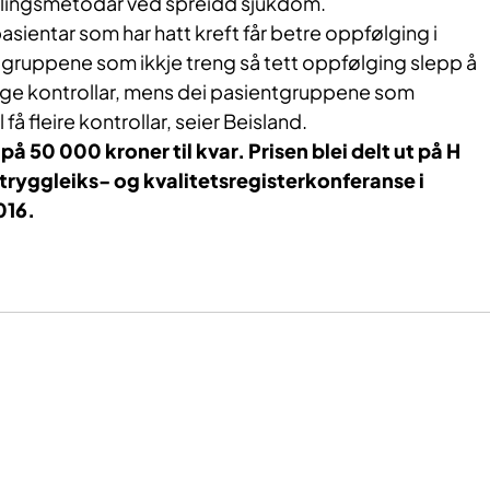
ndlingsmetodar ved spreidd sjukdom.
 pasientar som har hatt kreft får betre oppfølging i
tgruppene som ikkje treng så tett oppfølging slepp å
ge kontrollar, mens dei pasientgruppene som
 få fleire kontrollar, seier Beisland.
på 50 000 kroner til kvar. Prisen blei delt ut på H​
ttryggleiks- og kvalitetsregisterkonferanse i
016.