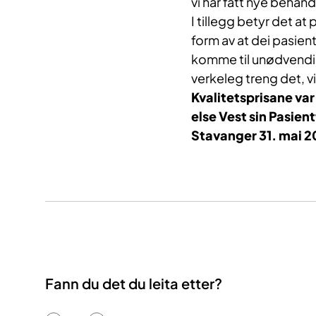
vi har fått nye beha
I tillegg betyr det at
form av at dei pasien
komme til unødvendi
verkeleg treng det, vil
Kvalitetsprisane var 
else Vest sin Pasien
Stavanger 31. mai 2
Fann du det du leita etter?