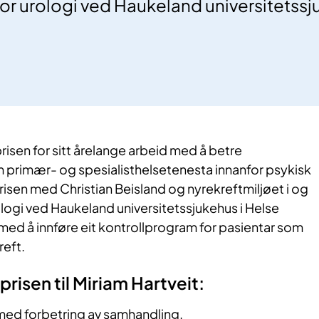
for urologi ved Haukeland universitetssj
prisen for sitt årelange arbeid med å betre
primær- og spesialisthelsetenesta innanfor psykisk
risen med Christian Beisland og nyrekreftmiljøet i og
ologi ved Haukeland universitetssjukehus i Helse
med å innføre eit kontrollprogram for pasientar som
reft.
risen til Miriam Hartveit:
 med forbetring av samhandling.