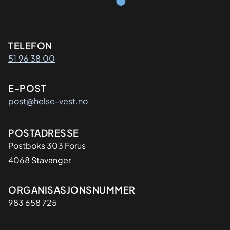
Kontaktinformasjon
TELEFON
51 96 38 00
E-POST
post@helse-vest.no
Adresse
POSTADRESSE
Postboks 303 Forus
4068 Stavanger
Organisasjon
ORGANISASJONSNUMMER
983 658 725