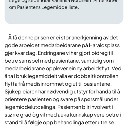
Lege og stipendiat Kathinka Nordheim Alme fortel
om Pasientens Legemiddelliste.
– Å få denne prisen er ei stor anerkjenning av det
gode arbeidet medarbeidarane på Haraldsplass
gjer kvar dag. Endringane vi har gjort bidreg til
betre samspel med pasientane, samtidig som
medarbeidarane opplever ein ny arbeidsflyt. Ved
å ta i bruk legemiddeltralla er dobbeltkontrollen
flytta frå medisinrommet og ut til pasientane.
Sjukepleiaren har nødvendig utstyr for handa til å
orientere pasienten og svare på spørsmål under
legemiddelutdelinga. Pasienten blir involvert i
større grad òg vil med auka kunnskap vere betre i
stand til å følgje opp behandlinga etter utreise,