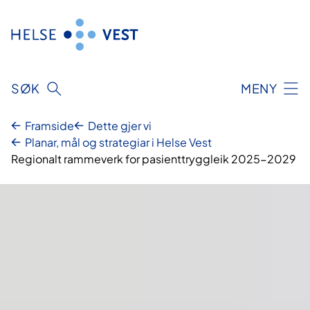
Hopp
til
innhald
SØK
MENY
Framside
Dette gjer vi
Planar, mål og strategiar i Helse Vest
Regionalt rammeverk for pasienttryggleik 2025-2029