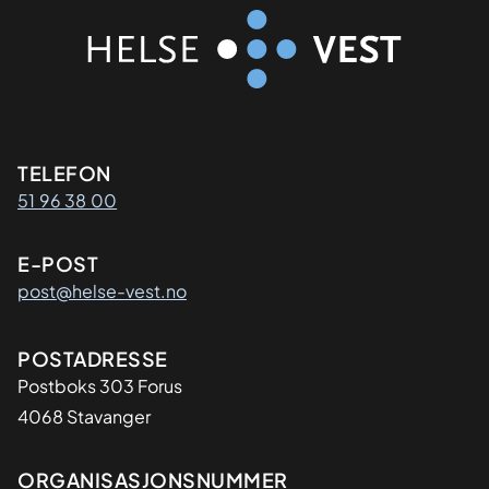
Kontaktinformasjon
TELEFON
51 96 38 00
E-POST
post@helse-vest.no
Adresse
POSTADRESSE
Postboks 303 Forus
4068 Stavanger
Organisasjon
ORGANISASJONSNUMMER