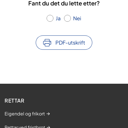
Fant du det du lette etter?
Ja
Nei
PDF-utskrift
RETTAR
Eigendel og frikort
Rettar ved fristbrot