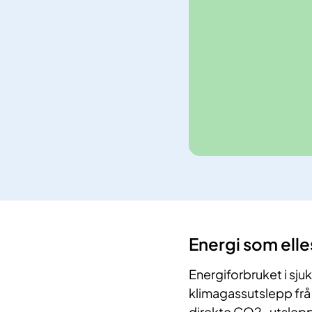
​Energi som elles v
Energiforbruket i sju
klimagassutslepp frå 
direkte CO2-utslepp 