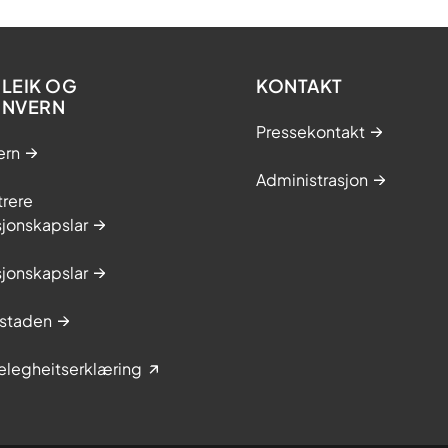
LEIK OG
KONTAKT
ONVERN
Pressekontakt
ern
Administrasjon
trere
jonskapslar
jonskapslar
staden
elegheitserklæring