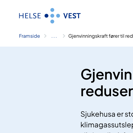
Hopp
til
innhald
Framside
..
.
Gjenvinningskraft fører til re
Gjenvinn
reduser
Sjukehusa er sto
klimagassutslep