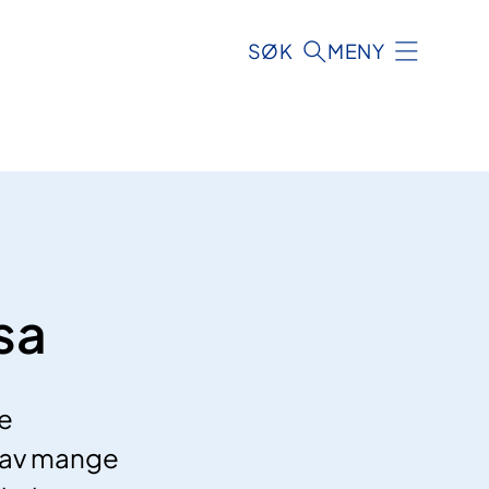
SØK
MENY
sa
re
t av mange