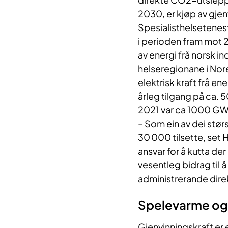
2030, er kjøp av gjenv
Spesialisthelsetenest
i perioden fram mot 2
av energi frå norsk ind
helseregionane i Nore
elektrisk kraft frå en
årleg tilgang på ca. 5
2021 var ca 1000 GW
–​ Som ein av dei stø
30 000 tilsette, set H
ansvar for å kutta der
vesentleg bidrag til å
administrerande direk
Spelevarme o​​g
Gjenvinningskraft er 