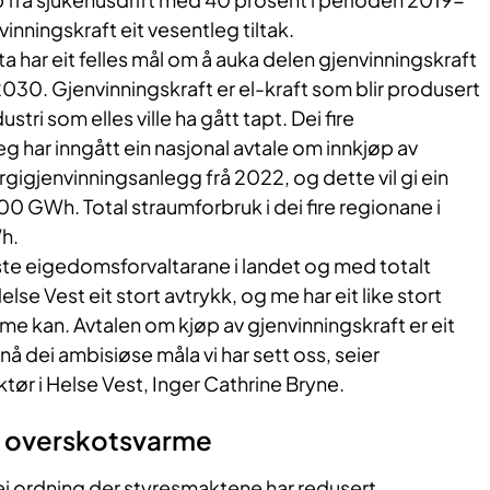
inningskraft eit vesentleg tiltak. ​
a har eit felles mål om å auka delen gjenvinningskraft
​030. Gjenvinningskraft er el-kraft som blir produsert
ustri som elles ville ha gått tapt. Dei fire
g har inngått ein nasjonal avtale om innkjøp av
ergigjenvinningsanlegg frå 2022, og dette vil gi ein
00 GWh. Total straumforbruk i dei fire regionane i
h.
​
rste eigedomsforvaltarane i landet og med totalt
else Vest eit stort avtrykk, og me har eit like stort
 me kan. Avtalen om kjøp av gjenvinningskraft er eit
 nå dei ambisiøse måla vi har sett oss, seier
tør i Helse Vest, Inger Cathrine Bryne.
 oversko​​tsvarme
ei ordning der styresmaktene har redusert