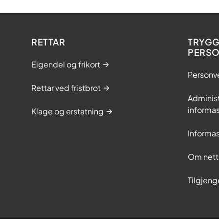
RETTAR
TRYGG
PERS
Eigendel og frikort
Personv
Rettar ved fristbrot
Adminis
informas
Klage og erstatning
Informas
Om nett
Tilgjeng