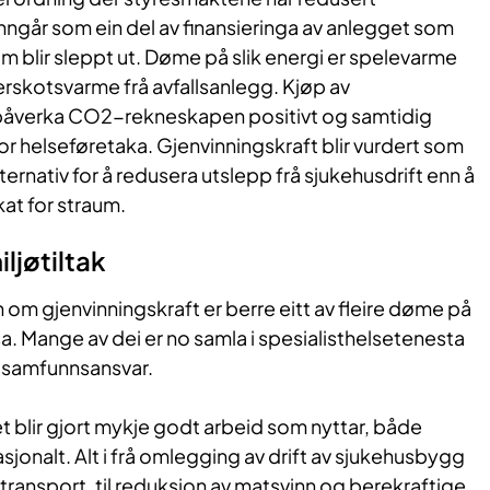
inngår som ein del av finansieringa av anlegget som
om blir sleppt ut. Døme på slik energi er spelevarme
rskotsvarme frå avfallsanlegg. Kjøp av
l påverka CO2-rekneskapen positivt og samtidig
r helseføretaka. Gjenvinningskraft blir vurdert som
ternativ for å redusera utslepp frå sjukehusdrift enn å
at for straum.
jøt​​iltak
 om gjenvinningskraft er berre eitt av fleire døme på
sa. Mange av dei er no samla i spesialisthelsetenesta
r samfunnsansvar.
t blir gjort mykje godt arbeid som nyttar, både
asjonalt. Alt i frå omlegging av drift av sjukehusbygg
transport, til reduksjon av matsvinn og berekraftige