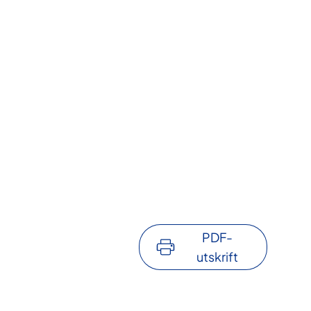
PDF-
utskrift