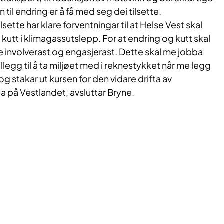
til endring er å få med seg dei tilsette.
sette har klare forventningar til at Helse Vest skal
til kutt i klimagassutslepp. For at endring og kutt skal
te involverast og engasjerast. Dette skal me jobba
tillegg til å ta miljøet med i reknestykket når me legg
og stakar ut kursen for den vidare drifta av
a på Vestlandet, avsluttar Bryne.​