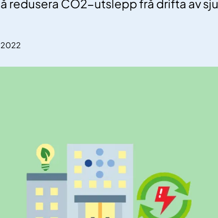
or å redusera CO2-utslepp frå drifta av s
4.2022