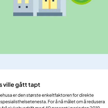
ille gåt​​​​​t tapt
kehusa er den største enkeltfaktoren for direkte
spes​ialisthelsetenesta. For å nå målet om å redusera
frå sjukehusdrift med 40 prosent i perioden 2019-