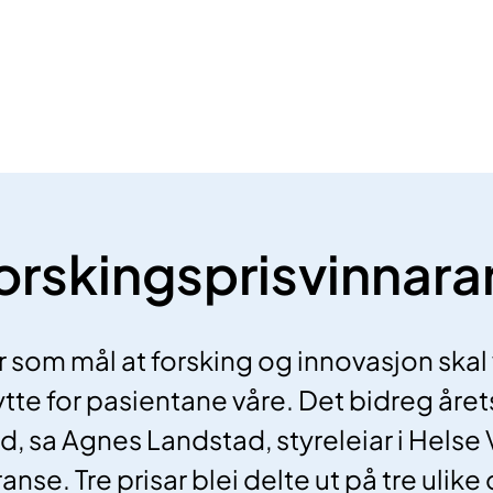
orskingsprisvinnara
r som mål at forsking og innovasjon skal
nytte for pasientane våre. Det bidreg årets 
d, sa Agnes Landstad, styreleiar i Helse 
nse. Tre prisar blei delte ut på tre ulike 