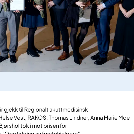
år gjekk t​​il Regionalt akuttmedisinsk
Helse Vest, RAKOS. Thomas Lindner, Anna Marie Moe
ørshol tok i mot prisen for
n "Oppfølging av førstehjelpere".