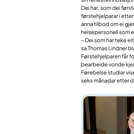
Dei har, som dei førs
førstehjelparar i ette
anna tilbod om ei g
helsepersonell som e
– Dei som har teke eit
sa Thomas Lindner bla
Førstehjelparen får for
bearbeide vonde kjensl
Førebelse studiar vis
seks månadar etter 