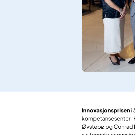
Innovasjonsprisen
i 
kompetansesenter i 
Øvstebø og Conrad Bj
sin tenesteinnovasjo