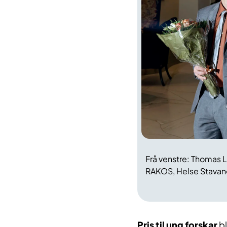
Frå venstre: Thomas 
RAKOS, Helse Stavange
Pris til ung forskar
bl