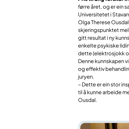
førre året, og er ein 
Universitetet i Stava
Olga Therese Ousdal f
skjeringspunktet mell
gitt resultat i ny kun
enkelte psykiske lid
dette (elektrosjokk 
Denne kunnskapen vil 
og effektiv behandlin
juryen.
–
Dette er ein stor ins
til å kunne arbeide me
Ousdal.​