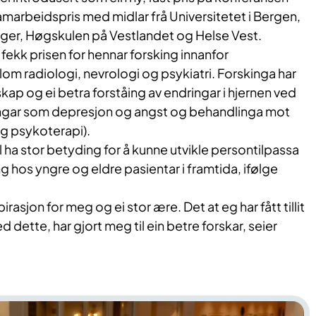
samarbeidspris m​​ed midlar frå Universitetet i Bergen,
nger, Høgskulen på Vestlandet og Helse Vest.
ekk prisen for hennar forsking innanfor
om radiologi, nevrologi og psykiatri. Forskinga har
nskap og ei betra forståing av endringar i hjernen ved
ingar som depresjon og angst og behandlinga mot
og psykoterapi).
ha stor betyding for å kunne utvikle persontilpassa
g hos yngre og eldre pasientar i framtida, ifølge
pirasjon for meg og ei stor ære. Det at eg har fått tillit
d dette, har gjort meg til ein betre forskar, seier