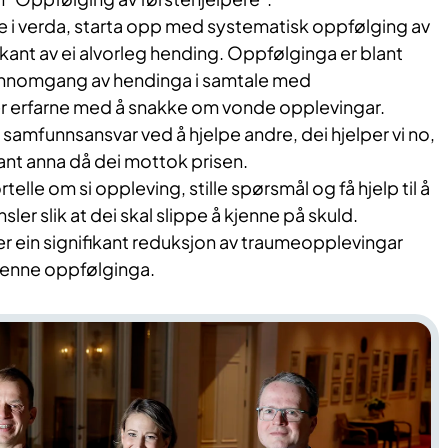
te i verda, starta opp med systematisk oppfølging av
rkant av ei alvorle​​g hending. Oppfølginga er blant
jennomgang av hendinga i samtale med
r erfarne med å snakke om vonde opplevingar.
 samfunnsan​svar ved å hjelpe andre, dei hjelper vi no,
nt anna då dei mottok prisen​.
telle om si oppleving, stille spørsmål og få hjelp til å
er slik at dei skal slippe å kjenne på skuld.
er ein signifikant reduksjon av traumeopplevingar
denne oppfølginga.