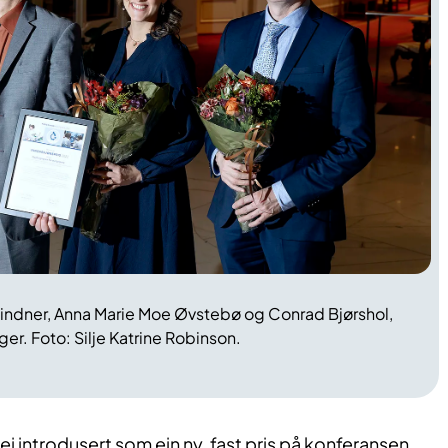
Lindner, Anna Marie Moe Øvstebø og Conrad Bjørshol,
r. Foto: Silje Katrine Robinson.
ei introdusert som ein ny, fast pris på konferansen