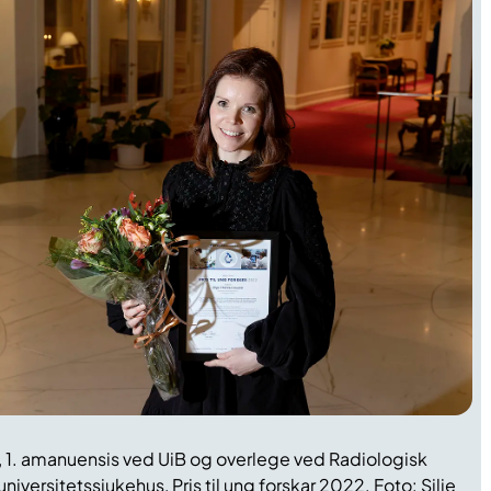
 1. amanuensis ved UiB og overlege ved Radiologisk
iversitetssjukehus, Pris til ung forskar 2022. Foto: Silje