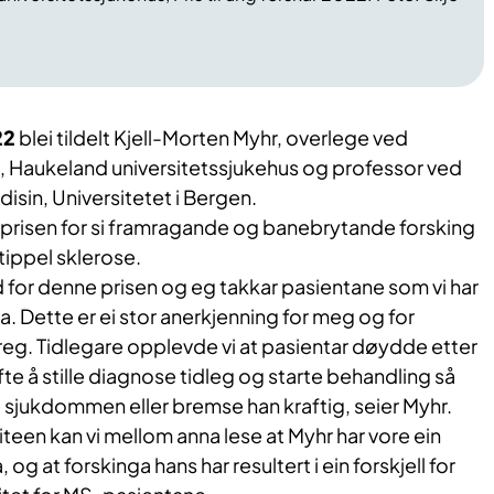
22
blei tildelt Kjell-Morten Myhr, overlege ved
, Haukeland universitetssjukehus og professor ved
edisin, Universitetet i Bergen.
 prisen for si framraga​nde og banebrytande forsking
tippel sklerose.
 for denne prisen og ​eg takkar pasientane som vi har
. Dette er ei stor anerkjenning for meg og for
reg. ​Tidlegare opplevde vi at pasientar døydde etter
 ofte å stille diagnose tidleg og starte behandling så
se sjukdommen eller bremse han kraftig, seier Myhr.
iteen kan vi ​mellom anna lese at Myhr har vore ein
og at forskinga hans har resultert i ein forskjell for