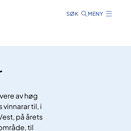
SØK
MENY
r
 vere av høg
vinnarar til, i
Vest, på årets
område, til