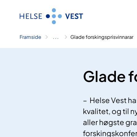
Hopp
til
innhald
Framside
..
.
Glade forskingsprisvinnarar
Glade f
– Helse Vest ha
kvalitet, og til 
aller høgste gra
forskingskonfera