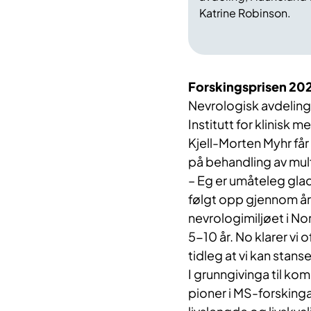
Katrine Robinson.
Forskingsprisen 20
Nevrologisk avdeling
Institutt for klinisk m
Kjell-Morten Myhr får
på behandling av mul
–
​Eg er umåteleg glad
følgt opp gjennom åra
nevrologimiljøet i No
5-10 år. No​ klarer vi
tidleg at vi kan stan
I grunngivinga til kom
pioner i MS-forskinga, 