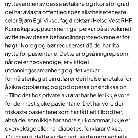
nytteverdien av desse avtalane og i kor stor grad
dei har avlasta offentleg spesialisthelseteneste,
seier Bjørn Egil Vikse, fagdirektør i Helse Vest RHF.
Kunnskapsoppsummeringar peikar på at volumet
av fleire av desse behandlingsprosedyrane er for
høgt i Noreg og bør reduserast då dei har lita
nytte for pasientane. Dette er også inngrep som,
når dei er ​nødvendige, er viktige i
utdanningssamanheng og det verkar
formålstenleg at ein utfører dei i helseføretaka for
å sikra opplæring og god operasjonsindikasjon.
– Tilbodet hos private aktørar har heller ikkje vore
for dei mest sjuke pasientane. Det har vore dei
friskaste pasientane som har fått eit tilbod her,
altså dei som ikkje har andre sjukdommar, ikkje er
overvektige eller har diabetes, forklarar Vikse. –
Grunnen til dette er den reduserte moglegheita