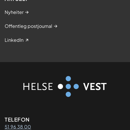
Nyheiter
Offentleg postjournal
LinkedIn
Kontaktinformasjon
TELEFON
51 96 38 00