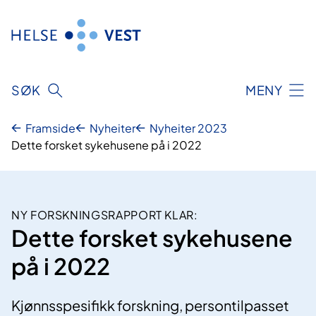
Hopp
til
innhald
SØK
MENY
Framside
Nyheiter
Nyheiter 2023
Dette forsket sykehusene på i 2022
NY FORSKNINGSRAPPORT KLAR:
Dette forsket sykehusene
på i 2022
Kjønnsspesifikk forskning, persontilpasset