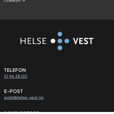
LinkedIn
Kontaktinformasjon
TELEFON
51 96 38 00
E-POST
post@helse-vest.no
POSTADRESSE