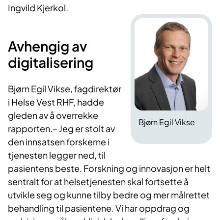
Ingvild Kjerkol.​
Avh​engig av
digitalisering
​Bjørn Egil Vikse, fagdirektør
i Helse Vest R​HF, hadde
gleden av å overrekke
Bjørn Egil Vikse
rapporten.– Jeg er stolt av
den innsatsen forskerne i
tjenesten legger ned, til
pasientens beste. Forskning og innovasjon er helt
sentralt for at helsetjenesten skal fortsette å
utvikle seg og kunne tilby bedre og mer målrettet
behandling til pasientene. Vi har oppdrag og