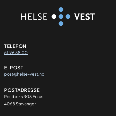
Kontaktinformasjon
TELEFON
51 96 38 00
E-POST
post@helse-vest.no
Adresse
POSTADRESSE
Postboks 303 Forus
4068 Stavanger