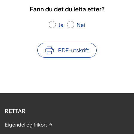
Fann du det du leita etter?
Ja
Nei
PDF-utskrift
RETTAR
Eigendel og frikort