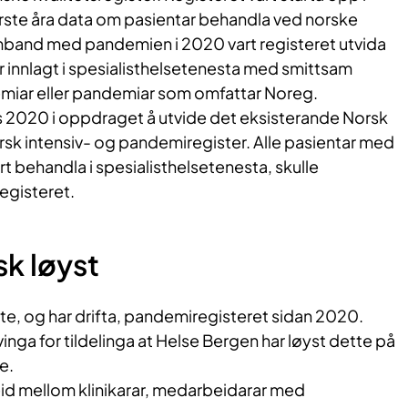
ørste åra data om pasientar behandla ved norske
samband med pandemien i 2020 vart registeret utvida
ar innlagt i spesialisthelsetenesta med smittsam
iar eller pandemiar som omfattar Noreg.​
rs 2020 i oppdraget å utvide det eksisterande Norsk
Norsk intensiv- og pandemiregister. Alle pasientar med
behandla i spesialisthelsetenesta, skulle
registeret.
sk løyst
te, og har drifta, pandemiregisteret sidan 2020.
vinga for tildelinga at Helse Bergen har løyst dette på
te.
eid mellom klinikarar, medarbeidarar med