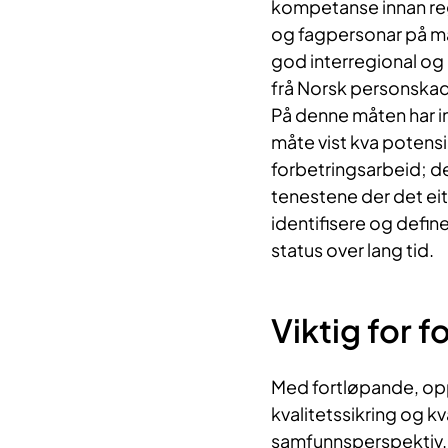
kompetanse innan regi
og fagpersonar på man
god interregional og 
frå Norsk personskade
På denne måten har i
måte vist kva potensia
forbetringsarbeid; de
tenestene der det eit 
identifisere og defin
status over lang tid.
Viktig for f
Med fortløpande, oppd
kvalitetssikring og kv
samfunnsperspektiv. F