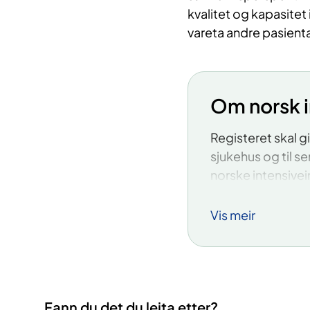
kvalitet og kapasitet
vareta andre pasient
Om norsk i
Registeret skal gi
sjukehus og til 
norske intensive
Registeret skal u
Vis meir
verksemda i norsk
epidemiutbrot.
Registeret skal leg
intensivverksemd
Fann du det du leita etter?