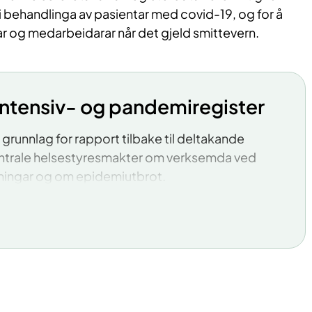
 i behandlinga av pasientar med covid-19, og for å
ar og medarbeidarar når det gjeld smittevern.
ntensiv- og pandemiregister​
 grunnlag for rapport tilbake til deltakande
sentrale helsestyresmakter om verksemda ved
iningar og om epidemiutbrot.
tarbeide faglege kvalitetsindikatorar for
e intensiveiningar og for verksemd knytt til
gje til rette for forsking relatert til
 og utbrot av epidemiar.