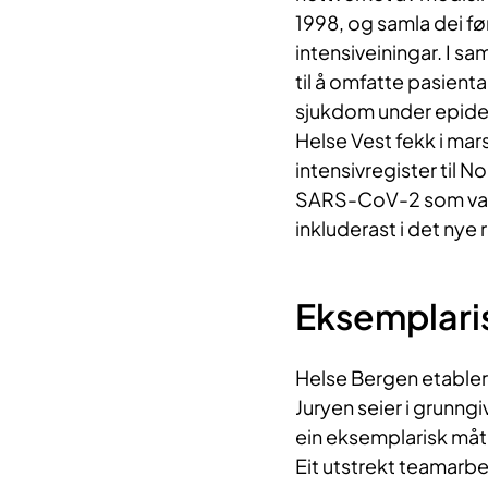
1998, og samla dei f
intensiveiningar. I 
til å omfatte pasient
sjukdom under epidem
Helse Vest fekk i ma
intensivregister til 
SARS-CoV-2 som vart 
inkluderast i det nye 
Eksemplari
Helse Bergen etabler
Juryen seier i grunngi
ein eksemplarisk må
Eit utstrekt teamarb