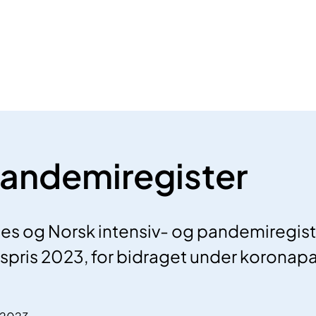
 pandemiregister
nes og Norsk intensiv- og pandemiregist
etspris 2023, for bidraget under korona