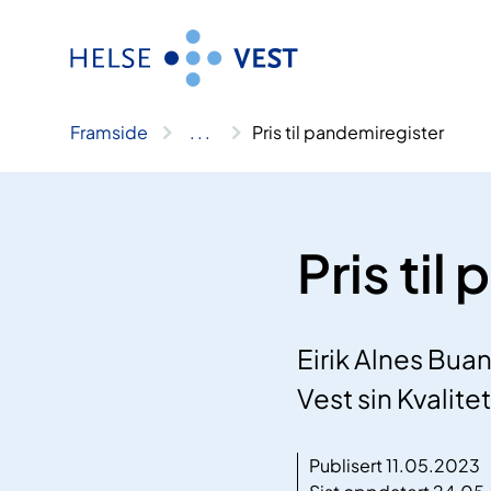
Hopp
til
innhald
Framside
..
.
Pris til pandemiregister
Pris til
Eirik Alnes Bua
Vest sin Kvalit
Publisert 11.05.2023