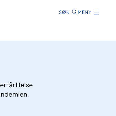
SØK
MENY
er får Helse
pandemien.