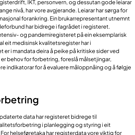
sterdrift, IKT, personvern, og dessutan gode leiarar
ge nivå, har vore avgjerande. Leiarar har sørga for
nasjonal forankring. Ein brukarrepresentant utnemnt
forbund har bidrege i fagrådet i registeret.
ntensiv- og pandemiregisteret på ein eksemplarisk
l eit medisinsk kvalitetsregister har i
t er i mandata deira å peike på kritiske sider ved
er behov for forbetring, foreslå målsetjingar,
ere indikatorar for å evaluere måloppnåing og å følgje
orbetring
aterte data har registeret bidrege til
alitetsforbetring i planlegging og styring i eit
or helseføretaka har registerdata vore viktig for