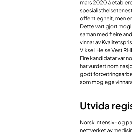
mars 2020 å etablere 
spesialisthelsetenesta
offentlegheit, men e
Dette vart gjort mogl
saman med fleire andr
vinnar av Kvalitetspri
Vikse i Helse Vest RH
Fire kandidatar var no
har vurdert nominasjo
godt forbetringsarbei
som moglege vinnara
Utvida regi
Norsk intensiv- og pa
nettverket av medisins