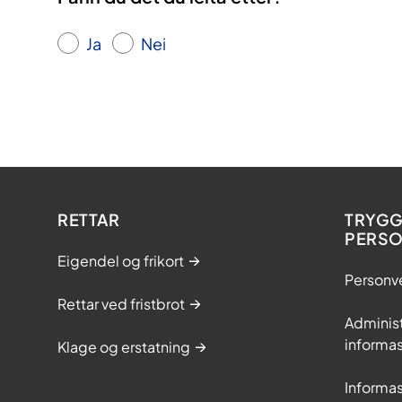
Les meir på kvali
Ja
Nei
RETTAR
TRYGG
PERS
Eigendel og frikort
Personv
Rettar ved fristbrot
Adminis
informas
Klage og erstatning
Informas