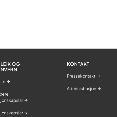
tetsregistre.no
LEIK OG
KONTAKT
ONVERN
Pressekontakt
ern
Administrasjon
trere
jonskapslar
jonskapslar