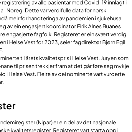
registrering av alle pasientar med Covid-19 innlagt i
 i Noreg. Dette var verdifulle data for norsk
ndå meir for handteringa av pandemien i sjukehusa.
eg av ein engasjert koordinator Eirik Alnes Buanes
e engasjerte fagfolk. Registeret er ein svært verdig
sen i Helse Vest for 2023, seier fagdirektør Bjørn Egil
F.
minerte til årets kvalitetspris i Helse Vest. Juryen som
nane til prisen trekkjer fram at det går føre seg mykje
d i Helse Vest. Fleire av dei nominerte vart vurderte
r.
ster
ndemiregister (Nipar) er ein del av det nasjonale
ke kvalitetsregister. Registeret vart starta opp i