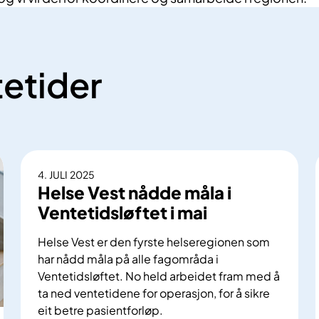
etider
4. JULI 2025
Helse Vest nådde måla i
Ventetidsløftet i mai
Helse Vest er den fyrste helseregionen som
har nådd måla på alle fagområda i
Ventetidsløftet. No held arbeidet fram med å
ta ned ventetidene for operasjon, for å sikre
eit betre pasientforløp.