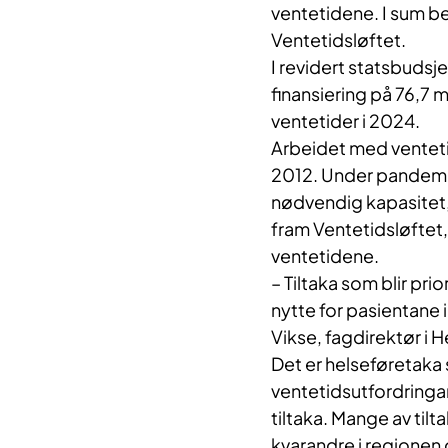
ventetidene. I sum be
Ventetidsløftet.
I revidert statsbudsj
finansiering på 76,7 m
ventetider i 2024.
Arbeidet med ventetid
2012. Under pandemien
nødvendig kapasitet,
fram Ventetidsløftet,
ventetidene.
– Tiltaka som blir prio
nytte for pasientane i
Vikse, fagdirektør i 
Det er helseføretaka
ventetidsutfordringar,
tiltaka. Mange av tilta
kvarandre i regionen 