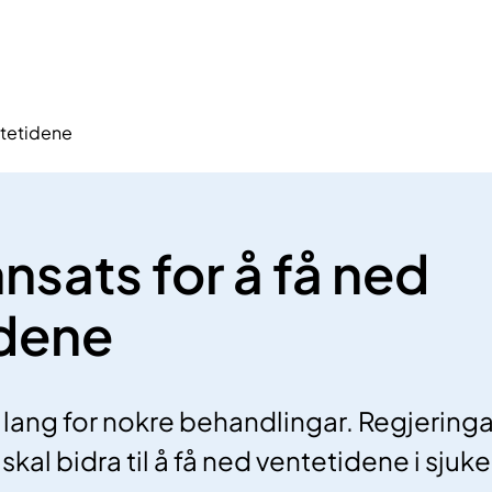
entetidene
nnsats for å få ned
idene
r lang for nokre behandlingar. Regjering
skal bidra til å få ned ventetidene i sjuk