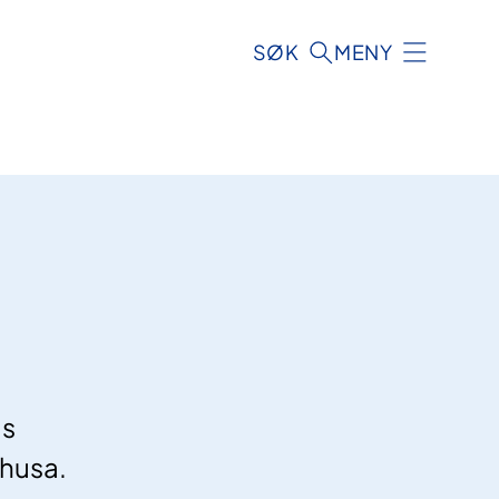
SØK
MENY
as
ehusa.