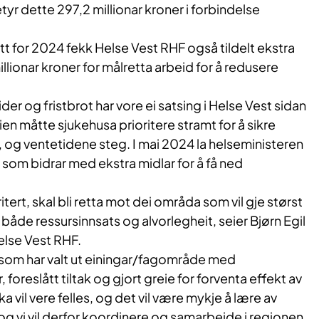
tyr dette 297,2 millionar kroner i forbindelse
ett for 2024 fekk Helse Vest RHF også tildelt ekstra
illionar kroner for målretta arbeid for å redusere
er og fristbrot har vore ei satsing i Helse Vest sidan
 måtte sjukehusa prioritere stramt for å sikre
 og ventetidene steg. I mai 2024 la helseministeren
 som bidrar med ekstra midlar for å få ned
ritert, skal bli retta mot dei områda som vil gje størst
 både ressursinnsats og alvorlegheit, seier Bjørn Egil
Helse Vest RHF.
 som har valt ut einingar/fagområde med
 foreslått tiltak og gjort greie for forventa effekt av
ka vil vere felles, og det vil være mykje å lære av
og vi vil derfor koordinere og samarbeide i regionen.