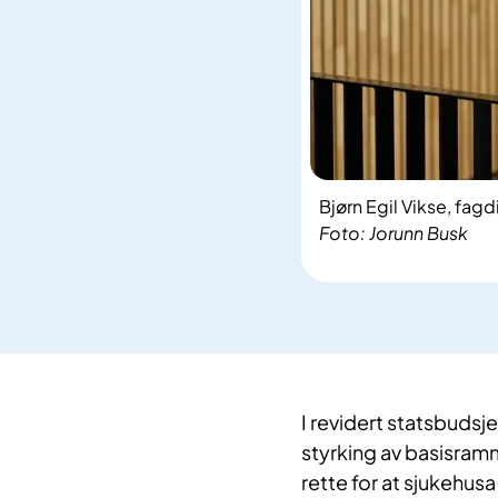
Bjørn Egil Vikse, fagd
Foto: Jorunn Busk
I revidert statsbudsje
styrking av basisramm
rette for at sjukehu