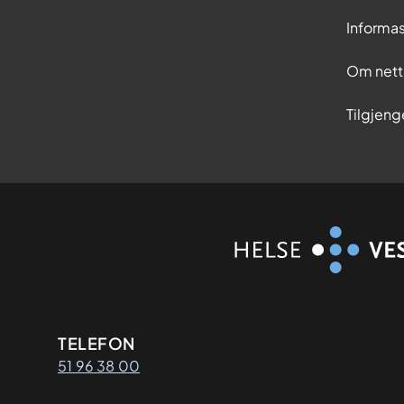
i
l
Informas
o
p
Om nett
e
r
Tilgjeng
a
s
j
o
n
Kontaktinformasjon
TELEFON
51 96 38 00