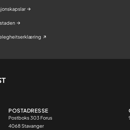
f
t
jonskapslar
e
t
staden
i
m
elegheitserklæring
a
i
Adresse
POSTADRESSE
Postboks 303 Forus
4068 Stavanger