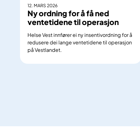
12. MARS 2026
Ny ordning for å få ned
ventetidene til operasjon
Helse Vest innfører ei ny insentivordning for å
redusere dei lange ventetidene til operasjon
på Vestlandet.
N
y
o
r
d
n
i
n
g
f
o
r