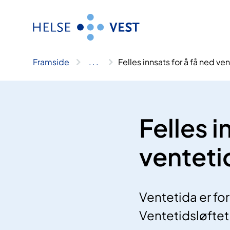
Hopp
til
innhald
Framside
..
.
Felles innsats for å få ned v
Felles i
ventet
Ventetida er fo
Ventetidsløftet 