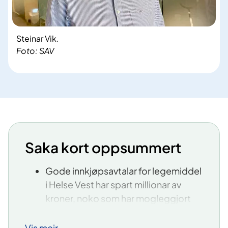
Steinar Vik.
Foto: SAV
Saka kort oppsummert
Gode innkjøpsavtalar for legemiddel
i Helse Vest har spart millionar av
kroner, noko som har mogleggjort
behandling av fleire pasientar for
same pengebeløp.
Vis meir