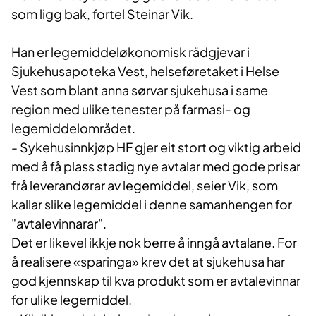
som ligg bak, fortel Steinar Vik.
Han er legemiddeløkonomisk rådgjevar i
Sjukehusapoteka Vest, helseføretaket i Helse
Vest som blant anna sørvar sjukehusa i same
region med ulike tenester på farmasi- og
legemiddelområdet.
-
Sykehusinnkjøp
HF
gjer
eit stort og viktig arbeid
med å få plass
stadig
nye
avtalar med gode prisar
frå
leverandørar av legemiddel, seier Vik, som
kallar slike legemiddel i denne samanhengen for
"avtalevinnarar".
Det er likevel ikkje nok berre å
inngå
avtalane. For
å realisere «sparinga» krev det
at sjukehusa har
god kjennskap til kva produkt som er avtalevinnar
for ulike legemiddel.