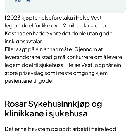
Effektiv konkurranse blant
I 202
3
kjøpte
helseføretaka i Helse Vest
leverandørar har resultert i store
legemiddel
for
like
over
2
milliardar
kroner
.
prisavslag, som igjen har komme
Kostnaden hadde vore det doble utan
gode
pasientane til gode ved å tillate
innkjøpsavtalar
.
behandling av eit aukande tal
E
ller sagt på ein anna
n måte
: Gjennom
at
pasientar utan å auke kostnadene for
leverandørane
stadig må
konkurrere om å
levere
legemidla.
legemiddel
til sjukehusa i Helse Vest,
oppnår ein
Denne kostnadsinnsparinga har ført
store prisavslag som i neste
omgong
kjem
til både betre behandling og auka
pasientane til gode
.
tilgjengelegheit av behandling for
pasientar, med døme som viser ein
dramatisk auke i talet på pasientar
Rosar
Sykehusinnkjøp
og
behandla med dei aktuelle legemidla
klinikkane i sjukehusa
frå 2006 til 2023.
Det er heilt system og godt arbeid i fleire ledd