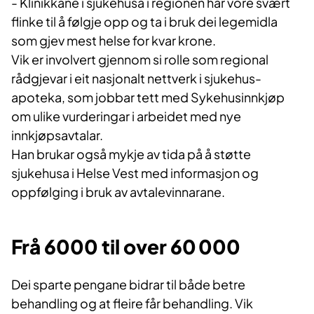
- Klinikkane i sjukehusa i regionen har vore svært
flinke til å følgje opp og ta i bruk
dei
legemidla
som gjev mest helse for kvar krone
.
Vik er involvert gjennom si rolle som regional
rådgjevar i eit nasjonalt nettverk i sjukehus
-
apoteka, som jobbar tett med
Sykehusinnkjøp
om
ulike
vurderingar i arbeidet med nye
innkjøpsavtalar.
Han brukar også mykje av tida på å støtte
sjukehusa i Helse Vest med informasjon og
oppfølging i bruk av avtalevinnarane.
F
rå 6000 til over 60 000
Dei sparte pengane bidrar til både betre
behandling og at fleire får behandling. Vik