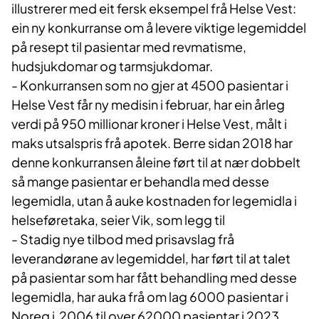
illustrerer med eit
fer
sk
eksempel frå Helse Vest
:
ein ny konkurranse om å levere viktige legemiddel
på resept til pasientar med revmatisme,
hudsjukdomar og tarmsjukdomar.
- Konkurransen som no gjer at 4500 pasientar i
Helse Vest får ny medisin i februar, har ein årleg
verdi på 950 millionar kroner i Helse Vest, målt i
maks utsalspris frå apotek. Berre sidan 2018 har
denne konkurransen åleine ført til at nær dobbelt
så mange pasientar er behandla med desse
legemidla, utan å auke kostnaden for legemidla i
helseføretaka, seier Vik, som legg til
- Stadig nye tilbod med prisavslag frå
leverandørane av legemiddel, har ført til at talet
på pasientar som har fått behandling med desse
legemidla, har auka frå om lag 6000 pasientar i
Noreg i 2006 til over 62000 pasientar i 2023,