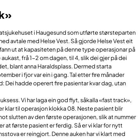
ck»
ivatsjukehuset i Haugesund som utførte størsteparten
med avtale med Helse Vest. Så gjorde Helse Vest eit
 fann ut at kapasiteten på denne type operasjonar på
ukast, frå 1-2 om dagen, til 4, slik dei gjer på dei
det, blant anna Haraldsplass. Dermed starta
ember i fjor var ein i gang. Tal etter fire månader
d: Dei hadde operert fire pasientar kvar dag, utan
suksess. Vi har laga ein god flyt, såkalla «fast track»,
r klar til operasjon klokka 08. Neste pasient blir
 mot slutten av den første operasjonen, slik at nummer
tter at første pasient er ferdig. Så er vi klar for nytt
sstova er reingjort. Denne auken har vi klart med