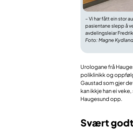
– Vi har fått ein stor
pasientane slepp å ve
avdelingsleiar Fredri
Foto: Magne Kydlan
Urologane frå Hauges
poliklinikk og oppføl
Gaustad som gjer dett
kan ikkje han ei veke, 
Haugesund opp.
Svært god