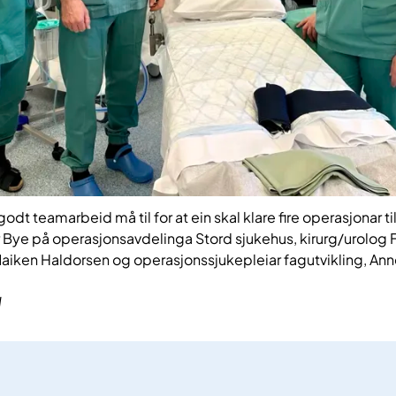
t teamarbeid må til for at ein skal klare fire operasjonar ti
 Bye på operasjonsavdelinga Stord sjukehus, kirurg/urolog 
Maiken Haldorsen og operasjonssjukepleiar fagutvikling, An
d