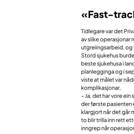
«Fast-tra
Tidlegare var det Pr
av slike operasjonar 
utgreiingsarbeid, og
Stord sjukehus burde a
beste sjukehusa i lan
planlegginga og i sept
viste at målet var nåd
komplikasjonar.
– Ja, det har vore ein 
der første pasienten e
klargjort når det går
to blir trilla inn rett e
inngrep når operasjon