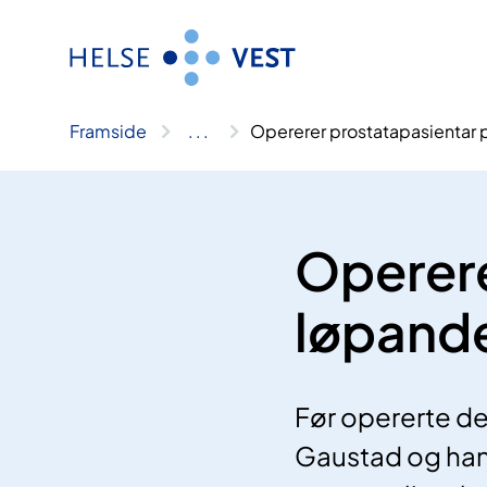
Hopp
til
innhald
Framside
..
.
Opererer prostatapasientar
Operere
løpand
Før opererte dei
Gaustad og hans