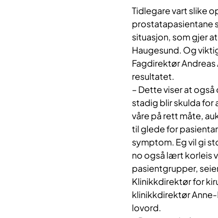
Tidlegare vart slike o
prostatapasientane se
situasjon, som gjer at 
Haugesund. Og viktiga
Fagdirektør Andreas
resultatet.
– Dette viser at også
stadig blir skulda for 
våre på rett måte, au
til glede for pasien
symptom. Eg vil gi stor
no også lært korleis v
pasientgrupper, seie
Klinikkdirektør for ki
klinikkdirektør Anne
lovord.