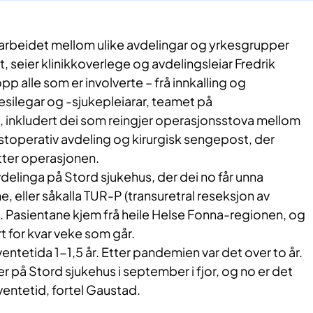
rbeidet mellom ulike avdelingar og yrkesgrupper
, seier klinikkoverlege og avdelingsleiar Fredrik
p alle som er involverte – frå innkalling og
tesilegar og -sjukepleiarar, teamet på
 inkludert dei som reingjer operasjonsstova mellom
ostoperativ avdeling og kirurgisk sengepost, der
ter operasjonen.
delinga på Stord sjukehus, der dei no får unna
 eller såkalla TUR-P (transuretral reseksjon av
rt. Pasientane kjem frå heile Helse Fonna-regionen, og
rt for kvar veke som går.
entetida 1-1,5 år. Etter pandemien var det over to år.
er på Stord sjukehus i september i fjor, og no er det
entetid, fortel Gaustad.