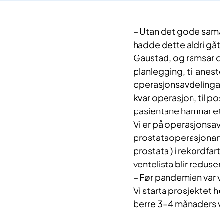
– Utan det gode sama
hadde dette aldri gått
Gaustad, og ramsar op
planlegging, til anes
operasjonsavdelinga,
kvar operasjon, til p
pasientane hamnar et
Vi er på operasjonsav
prostataoperasjonane,
prostata ) i rekordfa
ventelista blir reduse
– Før pandemien var v
Vi starta prosjektet h
berre 3-4 månaders v