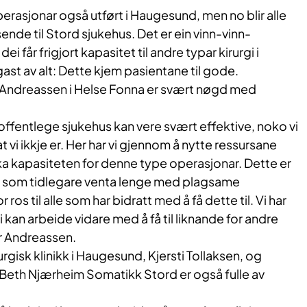
perasjonar også utført i Haugesund, men no blir alle
nde til Stord sjukehus. Det er ein vinn-vinn-
dei får frigjort kapasitet til andre typar kirurgi i
st av alt: Dette kjem pasientane til gode.
 Andreassen i Helse Fonna er svært nøgd med
 offentlege sjukehus kan vere svært effektive, noko vi
at vi ikkje er. Her har vi gjennom å nytte ressursane
ka kapasiteten for denne type operasjonar. Dette er
tar som tidlegare venta lenge med plagsame
 ros til alle som har bidratt med å få dette til. Vi har
i kan arbeide vidare med å få til liknande for andre
r Andreassen.
rurgisk klinikk i Haugesund, Kjersti Tollaksen, og
-Beth Njærheim Somatikk Stord er også fulle av