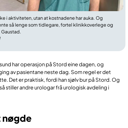
 auke i aktiviteten, utan at kostnadene har auka. Og
nte så lenge som tidlegare, fortel klinikkoverlege og
k Gaustad.
d
und har operasjon på Stord eine dagen, og
ging av pasientane neste dag. Som regel er det
e. Det er praktisk, fordi han sjølv bur på Stord. Og
så stiller andre urologar frå urologisk avdeling i
t nøgde