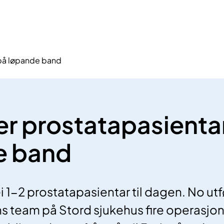
 på løpande band
r prostatapasienta
e band
 1-2 prostatapasientar til dagen. No utf
 team på Stord sjukehus fire operasjon