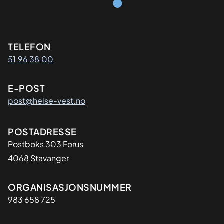
Kontaktinformasjon
TELEFON
51 96 38 00
E-POST
post@helse-vest.no
Adresse
POSTADRESSE
Postboks 303 Forus
4068 Stavanger
Organisasjon
ORGANISASJONSNUMMER
983 658 725