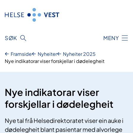
Hopp
til
innhald
SØK
MENY
Framside
Nyheiter
Nyheiter 2025
Nye indikatorar viser forskjellar i dødelegheit
Nye indikatorar viser
forskjellar i dødelegheit
Nye tal frå Helsedirektoratet viser ein auke i
dødelegheit blant pasientar med alvorlege