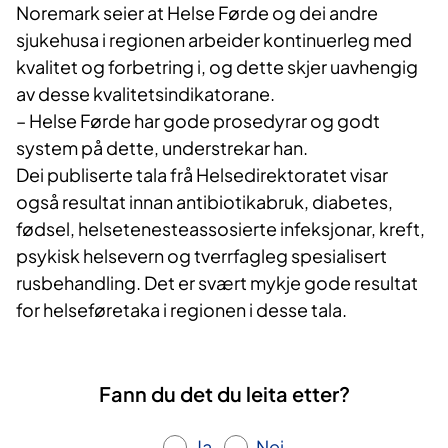
Noremark seier at Helse Førde og dei andre
sjukehusa i regionen arbeider kontinuerleg med
kvalitet og forbetring i, og dette skjer uavhengig
av desse kvalitetsindikatorane.
– Helse Førde har gode prosedyrar og godt
system på dette, understrekar han.
Dei publiserte tala frå Helsedirektoratet visar
også resultat innan antibiotikabruk, diabetes,
fødsel, helsetenesteassosierte infeksjonar, kreft,
psykisk helsevern og tverrfagleg spesialisert
rusbehandling. Det er svært mykje gode resultat
for helseføretaka i regionen i desse tala.
Fann du det du leita etter?
Ja
Nei