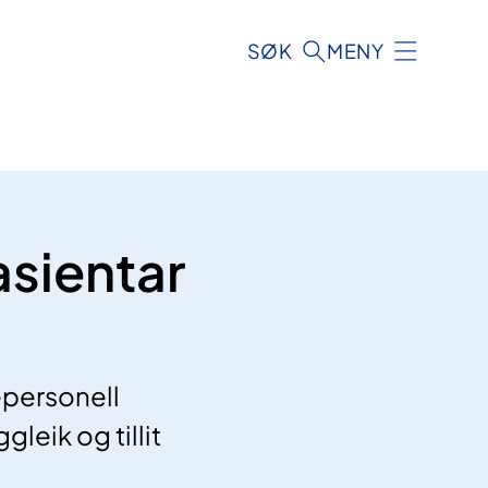
SØK
MENY
sientar
personell
gleik og tillit