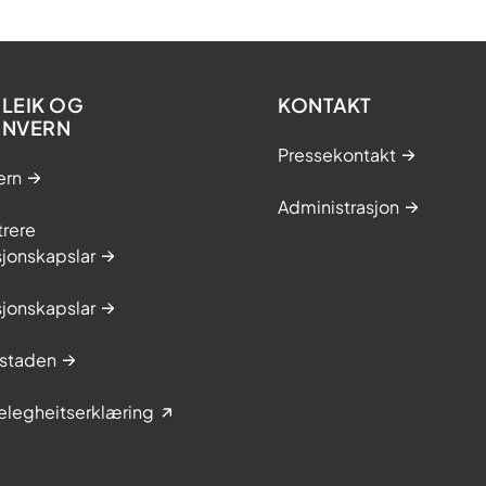
LEIK OG
KONTAKT
ONVERN
Pressekontakt
ern
Administrasjon
trere
jonskapslar
jonskapslar
staden
elegheitserklæring