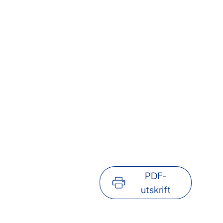
PDF-
utskrift