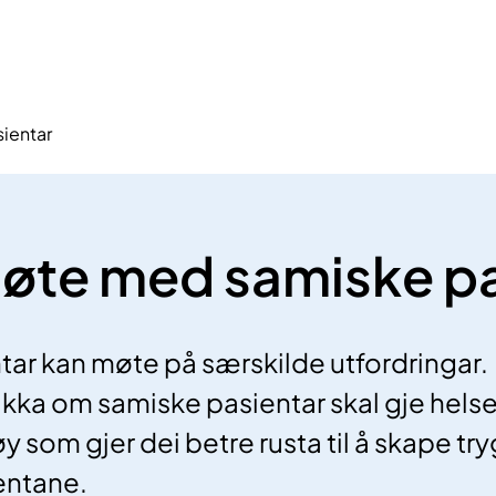
ientar
øte med samiske pa
ar kan møte på særskilde utfordringar.
a om samiske pasientar skal gje helse
y som gjer dei betre rusta til å skape tryg
entane.