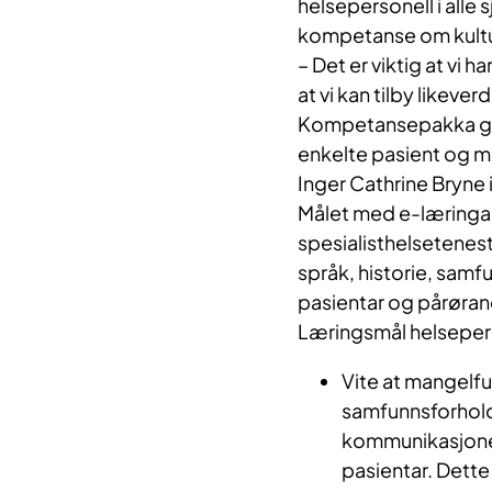
helsepersonell i alle 
kompetanse om kultur
– Det er viktig at vi 
at vi kan tilby likever
Kompetansepakka gir m
enkelte pasient og m
Inger Cathrine Bryne 
Målet med e-læringa e
spesialisthelsetenes
språk, historie, samf
pasientar og pårøran
Læringsmål helseperso
Vite at mangelfu
samfunnsforhold, 
kommunikasjonen
pasientar. Dette