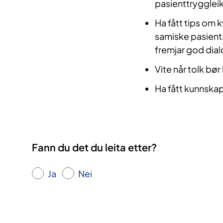
pasienttryggleik
Ha fått tips om
samiske pasient
fremjar god dial
Vite når tolk bør 
Ha fått kunnskap
Fann du det du leita etter?
Ja
Nei