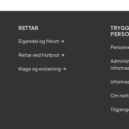
RETTAR
TRYGG
PERS
Eigendel og frikort
Personv
Rettar ved fristbrot
Adminis
informas
Klage og erstatning
Informas
Om nett
Tilgjeng