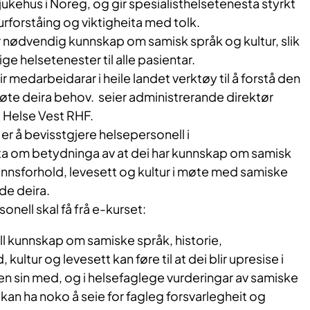
sjukehus i Noreg, og gir spesialisthelsetenesta styrkt
forståing og viktigheita med tolk.
har nødvendig kunnskap om samisk språk og kultur, slik
dige helsetenester til alle pasientar.
edarbeidarar i heile landet verktøy til å forstå den
øte deira behov. seier administrerande direktør
i Helse Vest RHF.
r å bevisstgjere helsepersonell i
ta om betydninga av at dei har kunnskap om samisk
unnsforhold, levesett og kultur i møte med samiske
de deira.
nell skal få frå e-kurset:
ll kunnskap om samiske språk, historie,
kultur og levesett kan føre til at dei blir upresise i
 sin med, og i helsefaglege vurderingar av samiske
 kan ha noko å seie for fagleg forsvarlegheit og