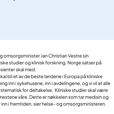
 og omsorgsminister Jan Christian Vestre sin
iske studier og klinisk forskning. Norge satser på
asienter skal med.
kal bli et av de beste landene i Europa på kliniske
ning inn i sykehusene, inn i avdelingene, og vi vil at alle
stematisk for deltakelse. Kliniske studier skal være
jenestene våre. Dette er nøkkelen som tar medisin og
nn i fremtiden, sier helse- og omsorgsministeren.