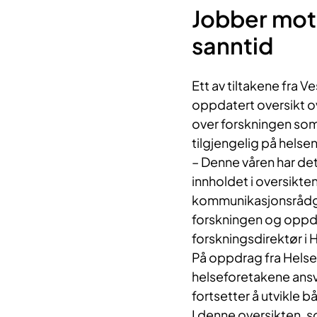
Jobber mot 
sanntid
Ett av tiltakene fra 
oppdatert oversikt ove
over forskningen som 
tilgjengelig på helse
– Denne våren har det
innholdet i oversikte
kommunikasjonsrådgiv
forskningen og oppdat
forskningsdirektør i 
På oppdrag fra Helse
helseforetakene ansv
fortsetter å utvikle b
I denne oversikten, 