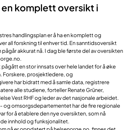
en komplett oversikt i
Vestres handlingsplan er å ha en komplett og
r all forskning til enhver tid. En sanntidsoversikt
pågår akkurat nå. I dag ble første del av oversikten
norge.no.
 pågått en stor innsats over hele landet for å øke
n. Forskere, prosjektledere, og
ere har bidratt med å samle data, registrere
ere alle studiene, forteller Renate Grüner,
Helse Vest RHF og leder av det nasjonale arbeidet.
- og omsorgsdepartementet har de fire regionale
ar for å etablere den nye oversikten, som nå
åde innhold og funksjonalitet.
som nå er oppdatert på helsenorge.no, finnes det