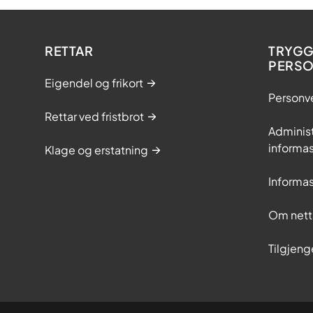
RETTAR
TRYGG
PERS
Eigendel og frikort
Personv
Rettar ved fristbrot
Adminis
informas
Klage og erstatning
Informas
Om nett
Tilgjeng