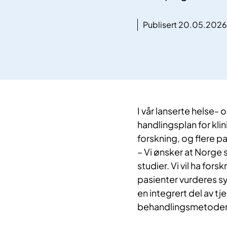
Publisert 20.05.2026
I vår lanserte helse-
handlingsplan for klin
forskning, og flere p
– Vi ønsker at Norge s
studier. Vi vil ha forsk
pasienter vurderes sy
en integrert del av t
behandlingsmetoder i