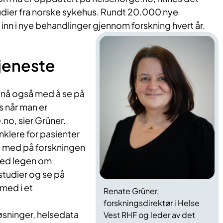
tudier fra norske sykehus. Rundt 20.000 nye
 inn i nye behandlinger gjennom forskning hvert år.
jeneste
, nå også med å se på
s når man er
no, sier Grüner.
nklere for pasienter
e med på forskningen
med legen om
 studier og se på
med i et
Renate Grüner,
forskningsdirektør i Helse
løsninger, helsedata
Vest RHF og leder av det