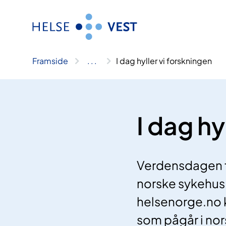
Hopp
til
innhald
Framside
..
.
I dag hyller vi forskningen
I dag hy
Verdensdagen for
norske sykehus 
helsenorge.no k
som pågår i nor