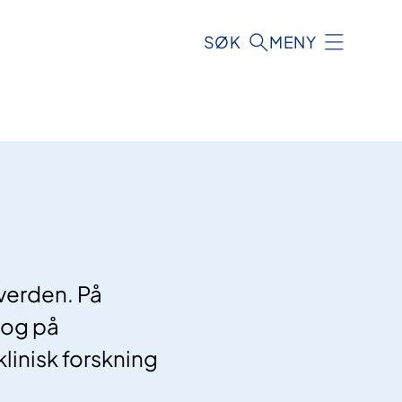
SØK
MENY
 verden. På
 og på
linisk forskning