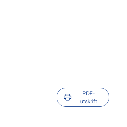
PDF-
utskrift