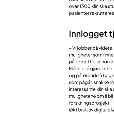
over 1300 kliniske s
pasienter rekrutteres
Innlogget t
– Vi jobber på videre
muligheter som finne
pålogget helsenorge.
Målet er å gjøre det e
og pårørende å følg
som pågår, snakke 
interessante kliniske
mulighetene om å bli 
forskningsprosjekt.
Økt bruk av digitale 