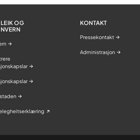
LEIK OG
KONTAKT
ONVERN
Pressekontakt
ern
Administrasjon
trere
jonskapslar
jonskapslar
staden
elegheitserklæring