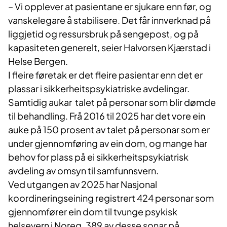
– Vi opplever at pasientane er sjukare enn før, og
vanskelegare å stabilisere. Det får innverknad på
liggjetid og ressursbruk på sengepost, og på
kapasiteten generelt, seier Halvorsen Kjærstad i
Helse Bergen.
I fleire føretak er det fleire pasientar enn det er
plassar i sikkerheitspsykiatriske avdelingar.
Samtidig aukar talet på personar som blir dømde
til behandling. Frå 2016 til 2025 har det vore ein
auke på 150 prosent av talet på personar som er
under gjennomføring av ein dom, og mange har
behov for plass på ei sikkerheitspsykiatrisk
avdeling av omsyn til samfunnsvern.
Ved utgangen av 2025 har Nasjonal
koordineringseining registrert 424 personar som
gjennomfører ein dom til tvunge psykisk
helsevern i Noreg. 389 av desse sonar på