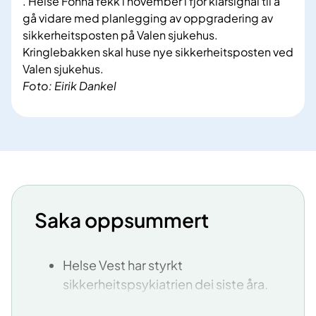
. Helse Fonna fekk i november i fjor klarsignal til å
gå vidare med planlegging av oppgradering av
sikkerheitsposten på Valen sjukehus.
Kringlebakken skal huse nye sikkerheitsposten ved
Valen sjukehus.
Foto: Eirik Dankel
Saka oppsummert
Helse Vest har styrkt
sikkerheitspsykiatrien dei siste åra.
Arbeidet har handla om å få betre