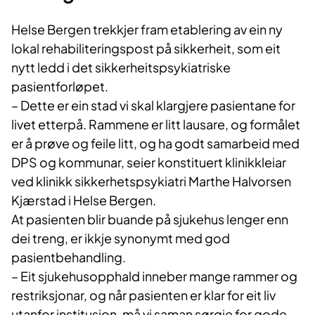
Vidare styrking av samarbeid og
kapasitet er avgjerande, mellom
Helse Bergen trekkjer fram etablering av ein ny
anna gjennom ambulante team,
lokal rehabiliteringspost på sikkerheit, som eit
oppgraderte lokale, fleire
nytt ledd i det sikkerheitspsykiatriske
behandlingsplassar og tettare
pasientforløpet.
samhandling mellom
– Dette er ein stad vi skal klargjere pasientane for
spesialisthelsetenesta og
livet etterpå. Rammene er litt lausare, og formålet
kommunane.
er å prøve og feile litt, og ha godt samarbeid med
DPS og kommunar, seier konstituert klinikkleiar
ved klinikk sikkerhetspsykiatri Marthe Halvorsen
Kjærstad i Helse Bergen.
At pasienten blir buande på sjukehus lenger enn
dei treng, er ikkje synonymt med god
pasientbehandling.
– Eit sjukehusopphald inneber mange rammer og
restriksjonar, og når pasienten er klar for eit liv
utanfor institusjon, må vi saman sørgje for gode