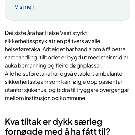
samhandling, tilbodet er bygd ut
Vis meir
med meir midlar, auka bemanning og
fleire døgnplassar.
Betre overgangar til kommunane er
Dei siste åra har Helse Vest styrkt
eit viktig satsingsområde. Ny
sikkerheitsspsykiatrien på tvers av alle
rehabiliteringspost i Helse Bergen og
helseføretaka. Arbeidet har handla om å få betre
tett samarbeid med kommunane
samhandling, tilbodet er bygd ut med meir midlar,
skal hjelpe pasientar tilbake til eit
auka bemanning og fleire døgnplassar.
tryggare liv utanfor institusjon.
Alle helseføretaka har også etablert ambulante
sikkerheitssteam som kan følgje opp pasientar
Pasientgruppa blir meir krevjande,
utanfor sjukehus, og bidra til tryggare overgangar
med fleire alvorleg sjuke pasientar,
mellom institusjon og kommune.
fleire domfelte til tvunge psykisk
helsevern og utfordringar knytt til rus,
vald og lange opphald på
Kva tiltak er dykk særleg
sikkerheitsavdelingar.
fornøgde med å ha fått til?