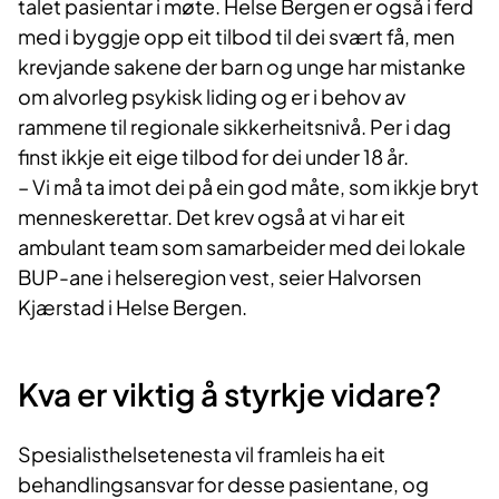
talet pasientar i møte. Helse Bergen er også i ferd
med i byggje opp eit tilbod til dei svært få, men
krevjande sakene der barn og unge har mistanke
om alvorleg psykisk liding og er i behov av
rammene til regionale sikkerheitsnivå. Per i dag
finst ikkje eit eige tilbod for dei under 18 år.
– Vi må ta imot dei på ein god måte, som ikkje bryt
menneskerettar. Det krev også at vi har eit
ambulant team som samarbeider med dei lokale
BUP-ane i helseregion vest, seier Halvorsen
Kjærstad i Helse Bergen.
Kva er viktig å styrkje vidare?
Spesialisthelsetenesta vil framleis ha eit
behandlingsansvar for desse pasientane, og