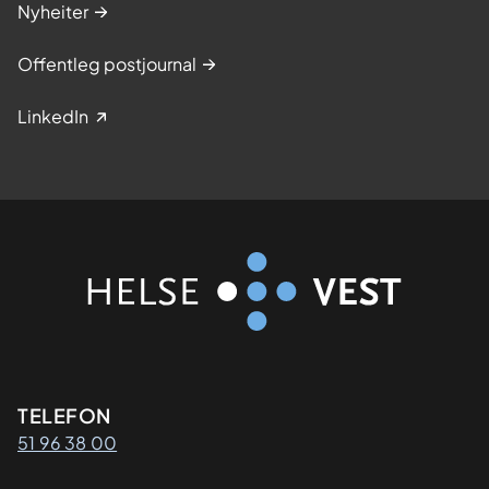
Nyheiter
Offentleg postjournal
LinkedIn
Kontaktinformasjon
TELEFON
51 96 38 00