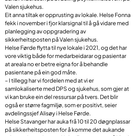
Valen sjukehus.
Eit anna tiltak er opprusting av lokale. Helse Fonna
fekk i november i fjor klarsignal til å gå vidare med
planlegging av oppgradering av
sikkerheitsposten på Valen sjukehus.
Helse Førde flytta til nye lokale i 2021, og det har
vore viktig både for medarbeidarar og pasientar
at areala no er betre eigna for å behandle
pasientane på ein god måte.
– I tillegg har vi fordelen med at vi er
samlokaliserte med DPS og sjukehus, som gjer at
vi kan bruke ein del ressursar på tvers. Det blir
også er større fagmiljø, som er positivt, seier
avdelingssjef Alisøy i Helse Førde.
Helse Stavanger har auka frå 10 til 20 døgnplassar
på sikkerheitsposten for å komme det aukande