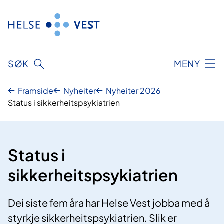
Hopp
til
innhald
SØK
MENY
Framside
Nyheiter
Nyheiter 2026
Status i sikkerheitspsykiatrien
Status i
sikkerheitspsykiatrien
Dei siste fem åra har Helse Vest jobba med å
styrkje sikkerheitspsykiatrien. Slik er