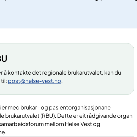
BU
 å kontakte det regionale brukarutvalet, kan du
til:
post@helse-vest.no
.
der med brukar- og pasientorganisasjonane
e brukarutvalet (RBU). Dette er eit rådgivande organ
t samarbeidsforum mellom Helse Vest og
ne.