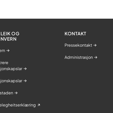
LEIK OG
KONTAKT
ONVERN
Pressekontakt
ern
Administrasjon
trere
jonskapslar
jonskapslar
staden
elegheitserklæring