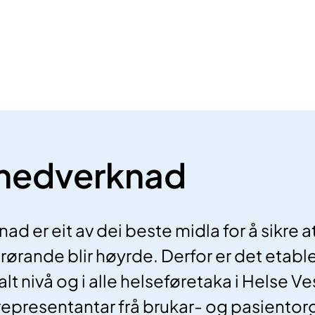
medverknad
d er eit av dei beste midla for å sikre 
rørande blir høyrde. Derfor er det etable
t nivå og i alle helseføretaka i Helse Ves
epresentantar frå brukar- og pasientor