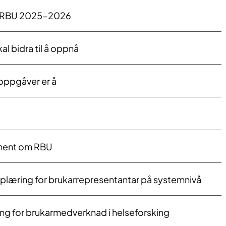
 RBU 2025-2026
al bidra til å oppnå
oppgåver er å
ment om RBU
pplæring for brukarrepresentantar på systemnivå
ing for brukarmedverknad i helseforsking