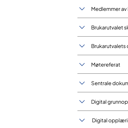
Medlemmer av
Brukarutvalet sk
Brukarutvalets 
Møtereferat
Sentrale doku
Digital grunno
Digital opplær