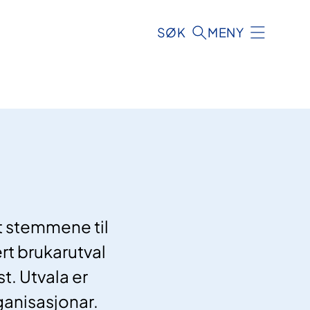
SØK
MENY
at stemmene til
rt brukarutval
t. Utvala er
ganisasjonar.