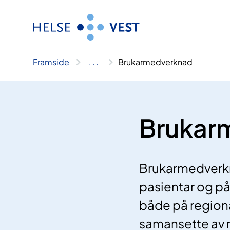
Hopp
til
innhald
Framside
..
.
Brukarmedverknad
Brukar
Brukarmedverkna
pasientar og på
både på regional
samansette av r