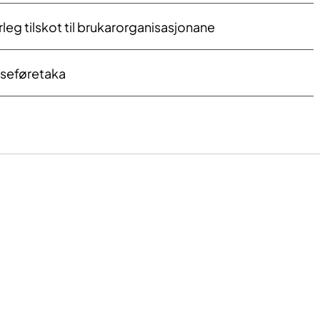
rleg tilskot til brukarorganisasjonane​​
elseføretaka