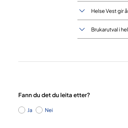
Helse Vest gir å
Brukarutval i h
Fann du det du leita etter?
Ja
Nei