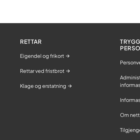
RETTAR
TRYGG
PERS
Eigendel og frikort
Personv
Rettar ved fristbrot
Adminis
informas
Klage og erstatning
Informas
Om nett
Tilgjeng