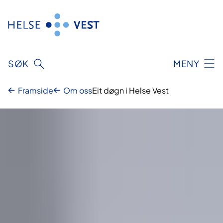
Hopp
til
innhald
SØK
MENY
Framside
Om oss
Eit døgn i Helse Vest