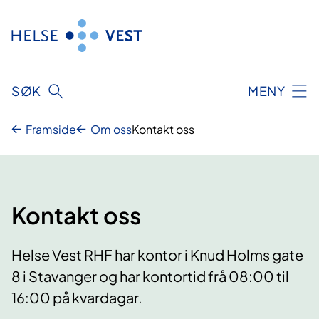
Hopp
til
innhald
SØK
MENY
Framside
Om oss
Kontakt oss
Kontakt oss
Helse Vest RHF har kontor i Knud Holms gate
8 i Stavanger og har kontortid frå 08:00 til
16:00 på kvardagar.