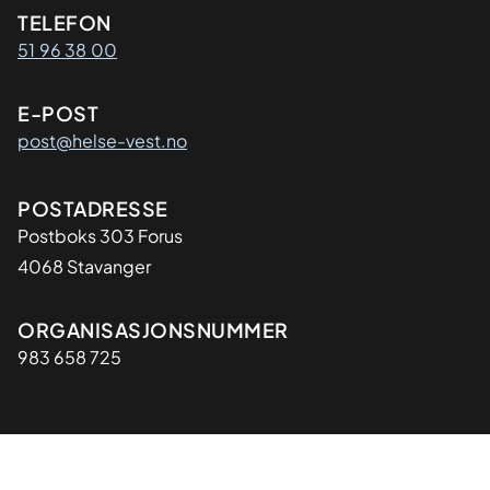
Kontaktinformasjon
TELEFON
51 96 38 00
E-POST
post@helse-vest.no
Adresse
POSTADRESSE
Postboks 303 Forus
4068 Stavanger
Organisasjon
ORGANISASJONSNUMMER
983 658 725