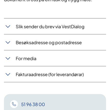
Slik sender du brev via VestDialog
Besøksadresse og​ posta​dresse
For media
Fakturaadresse (​​for leverandørar)
51 96 38 00