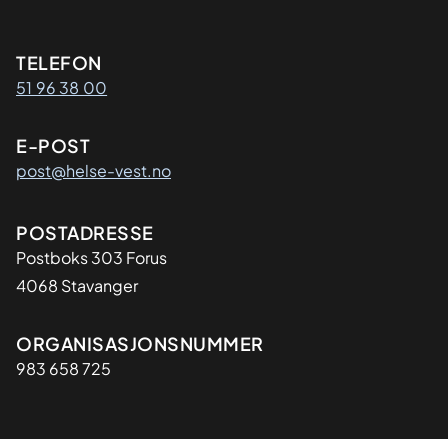
Kontaktinformasjon
TELEFON
51 96 38 00
E-POST
post@helse-vest.no
Adresse
POSTADRESSE
Postboks 303 Forus
4068 Stavanger
Organisasjon
ORGANISASJONSNUMMER
983 658 725