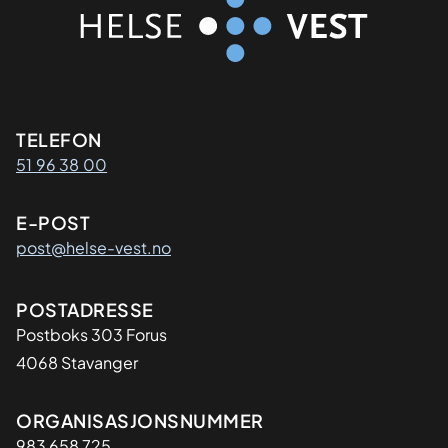
Kontaktinformasjon
TELEFON
51 96 38 00
E-POST
post@helse-vest.no
Adresse
POSTADRESSE
Postboks 303 Forus
4068 Stavanger
Organisasjon
ORGANISASJONSNUMMER
983 658 725