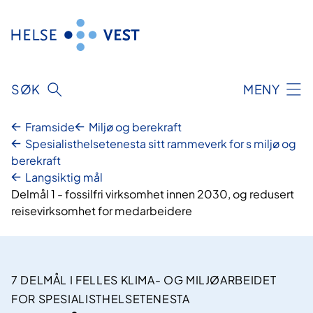
Hopp
til
innhald
SØK
MENY
Framside
Miljø og berekraft
Spesialisthelsetenesta sitt rammeverk for s miljø og
berekraft
Langsiktig mål
Delmål 1 - fossilfri virksomhet innen 2030, og redusert
reisevirksomhet for medarbeidere
7 DELMÅL I FELLES KLIMA- OG MILJØARBEIDET
FOR SPESIALISTHELSETENESTA