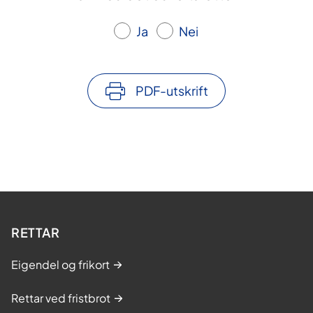
Ja
Nei
PDF-utskrift
RETTAR
Eigendel og frikort
Rettar ved fristbrot