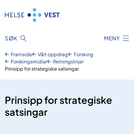
Hopp
til
innhald
SØK
MENY
Framside
Vårt oppdrag
Forsking
Forskingsmidlar
Retningslinjer
Prinsipp for strategiske satsingar
Prinsipp for strategiske
satsingar