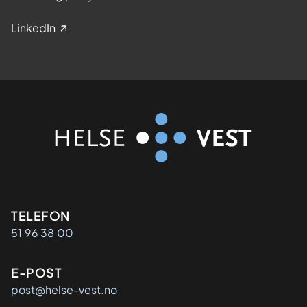
LinkedIn
Kontaktinformasjon
TELEFON
51 96 38 00
E-POST
post@helse-vest.no