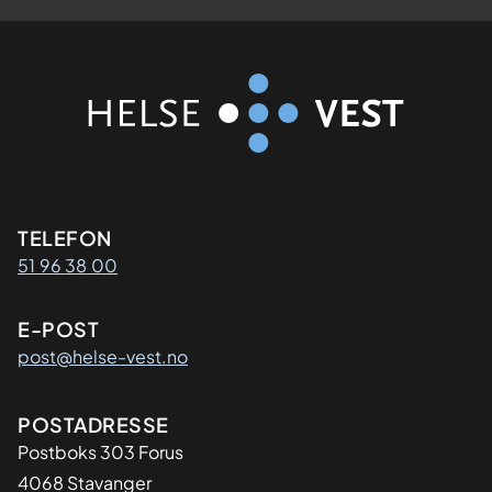
Kontaktinformasjon
TELEFON
51 96 38 00
E-POST
post@helse-vest.no
Adresse
POSTADRESSE
Postboks 303 Forus
4068 Stavanger