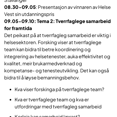
08.30-09.05
: Presentasjon av vinnaren av Helse
Vest sin utdanningspris
09.05-09.10: Tema 2: Tverrfaglege samarbeid
for framtida
Det peikast på at tverrfagleg samarbeid er viktig i
helsesektoren. Forsking viser at tverrfaglege
team kan bidra til betre koordinering og
integrering av helsetenester, auka effektivitet og
kvalitet, meir brukarmedverknad og
kompetanse- og tenesteutvikling. Det kan også
bidra til å løyse bemanningsbehov.
Kva viser forskinga på tverrfaglege team?
Kva er tverrfaglege team og kva er
utfordringar med tverrfagleg samarbeid
Korleis kan samarbeid lærast?