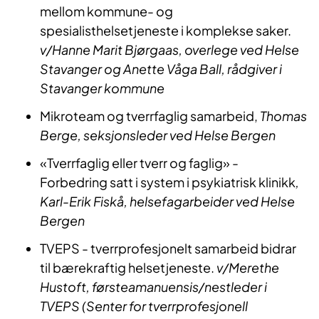
mellom kommune- og
spesialisthelsetjeneste i komplekse saker.
v/Hanne Marit Bjørgaas, overlege ved Helse
Stavanger og Anette Våga Ball, rådgiver i
Stavanger kommune
Mikroteam og tverrfaglig samarbeid,
Thomas
Berge, seksjonsleder ved Helse Bergen
«Tverrfaglig eller tverr og faglig» -
Forbedring satt i system i psykiatrisk klinikk
,
Karl-Erik Fiskå, helsefagarbeider ved Helse
Bergen
TVEPS - tverrprofesjonelt samarbeid bidrar
til bærekraftig helsetjeneste.
v/Merethe
Hustoft, førsteamanuensis/nestleder i
TVEPS (Senter for tverrprofesjonell