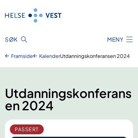
Hopp
til
innhald
SØK
MENY
Framside
Kalender
Utdanningskonferansen 2024
Utdanningskonferans
en 2024
PASSERT