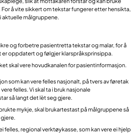
skaplege, slik at mottakaren forstår og kan bruke
 For å vite sikkert om tekstar fungerer etter hensikta,
ei aktuelle målgruppene.
sikre og forbetre pasientretta tekstar og malar, for å
et er oppdatert og følgjer klarspråksprinsippa.
aket skal vere hovudkanalen for pasientinformasjon.
on som kan vere felles nasjonalt, på tvers av føretak
vere felles. Vi skal ta i bruk nasjonale
ar så langt det lèt seg gjere.
 brukte mykje, skal brukartestast på målgruppene så
 gjere.
 ei felles, regional verktøykasse, som kan vere ei hjelp