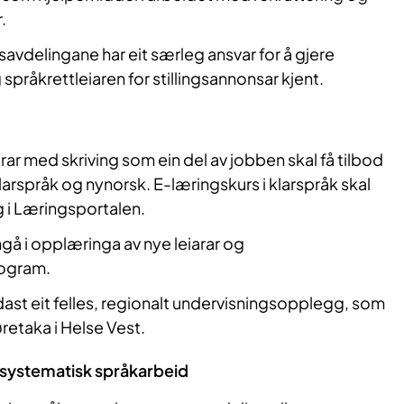
.
vdelingane har eit særleg ansvar for å gjere
språkrettleiaren for stillingsannonsar kjent.
ar med skriving som ein del av jobben skal få tilbod
larspråk og nynorsk. E-læringskurs i klarspråk skal
g i Læringsportalen.
ngå i opplæringa av nye leiarar og
rogram.
dast eit felles, regionalt undervisningsopplegg, som
retaka i Helse Vest.
systematisk språkarbeid