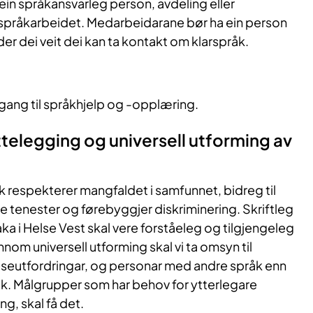
ein språkansvarleg person, avdeling eller
 språkarbeidet. Medarbeidarane bør ha ein person
 der dei veit dei kan ta kontakt om klarspråk.
ilgang til språkhjelp og -opplæring.
ettelegging og universell utforming av
k respekterer mangfaldet i samfunnet, bidreg til
e tenester og førebyggjer diskriminering. Skriftleg
aka i Helse Vest skal vere forståeleg og tilgjengeleg
nom universell utforming skal vi ta omsyn til
eseutfordringar, og personar med andre språk enn
k. Målgrupper som har behov for ytterlegare
ng, skal få det.