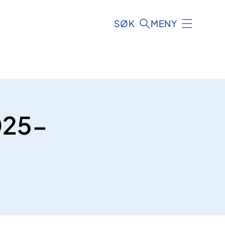
SØK
MENY
025-