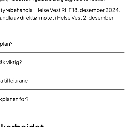
styrebehandla i Helse Vest RHF 18. desember 2024.
andla av direktørmøtet i Helse Vest 2. desember
kplan?
råk viktig?
 til leiarane
kplanen for?