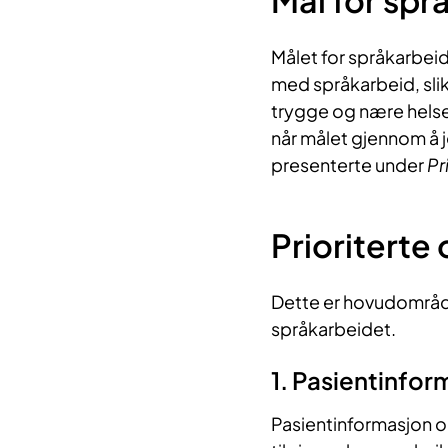
Mål for spr
Målet for språkarbeid
med språkarbeid, slik 
trygge og nære helset
når målet gjennom å 
presenterte under
Pr
Prioriterte
Dette er hovudområda
språkarbeidet.
1. Pasientinfo
Pasientinformasjon og