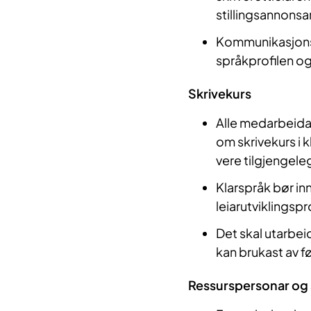
stillingsannonsar
Kommunikasjonsa
språkprofilen og 
Skrivekurs
Alle medarbeidar
om skrivekurs i k
vere tilgjengele
Klarspråk bør in
leiarutviklingsp
Det skal utarbei
kan brukast av fø
Ressurspersonar og 