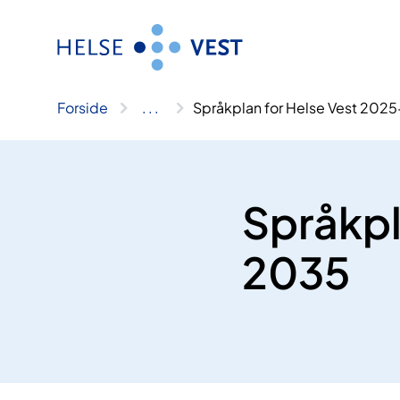
Hopp
til
innhald
Forside
..
.
Språkplan for Helse Vest 202
Språkpl
2035