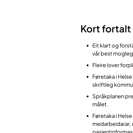
Kort fortalt
Eit klart og forst
vår best mogleg.
Fleire lover forpl
Føretaka i Helse
skriftleg kommun
Språkplanen pres
målet.
Føretaka i Helse
medarbeidarar, 
pasientinformasj