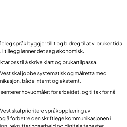
åeleg språk byggjer tillit og bidreg til at vi bruker tida
 I tillegg lønner det seg økonomisk.
iktar oss til å skrive klart og brukartilpassa.
 Vest skal jobbe systematisk og målretta med
ikasjon, både internt og eksternt.
enterer hovudmålet for arbeidet, og tiltak for nå
 Vest skal prioritere språkopplæring av
og å forbetre den skriftlege kommunikasjonen i
on, rekrutteringsarbeid og digitale tenester.