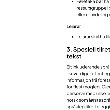
Føretaka bør ha 
ressursgruppe i
eller ei avdeling
Leiarar
Leiarar skal ha t
3. Spesiell tilr
tekst
Eit inkluderande språ
likeverdige offentleg
informasjon frå føret
for flest mogleg. Gjen
personar med ulike l
norsk som førstesprå
språkleg tilretteleggi