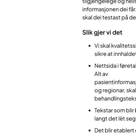
tilgjengelege og heil
informasjonen dei får.
skal dei testast på d
Slik gjer vi det
Vi skal kvalitets
sikre at innhald
Nettsida i føret
Alt av
pasientinformasj
og regionar, skal 
behandlingstekst
Tekstar som blir
langt det lèt seg
Det blir etablert