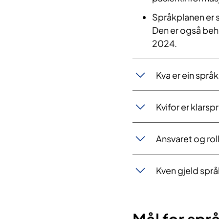
Språkplanen er 
Den er også beh
2024.
Kva er ein språ
Kvifor er klarsp
Ansvaret og rolla
Kven gjeld språ