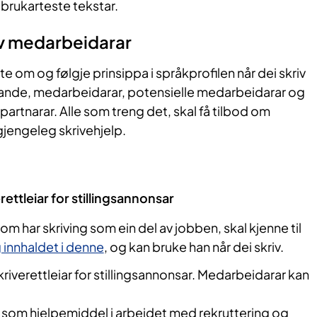
 brukarteste tekstar.
v medarbeidarar
e om og følgje prinsippa i språkprofilen når dei skriv
ørande, medarbeidarar, potensielle medarbeidarar og
rtnarar. Alle som treng det, skal få tilbod om
gjengeleg skrivehjelp.
rettleiar for stillingsannonsar
m har skriving som ein del av jobben, skal kjenne til
 innhaldet i denne
, og kan bruke han når dei skriv.
 skriverettleiar for stillingsannonsar. Medarbeidarar kan
n som hjelpemiddel i arbeidet med rekruttering og