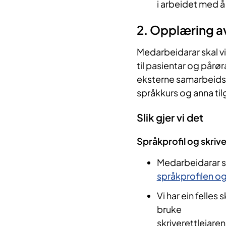
i arbeidet med å
2. Opplæring a
Medarbeidarar skal vit
til pasientar og pår
eksterne samarbeidspa
språkkurs og anna til
Slik gjer vi det
Språkprofil og skrive
Medarbeidarar so
språkprofilen og
Vi har ein felles
bruke
skriverettleiare