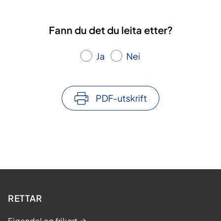
Fann du det du leita etter?
Ja
Nei
PDF-utskrift
RETTAR
Eigendel og frikort