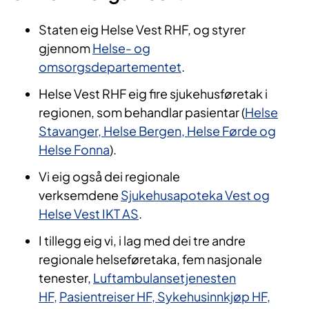
Staten eig Helse Vest RHF, og styrer
gjennom
Helse- og
omsorgsdepartementet
.
Helse Vest RHF eig fire sjukehusføretak i
regionen, som behandlar pasientar (
Helse
Stavanger, Helse Bergen, Helse Førde og
Helse Fonna
).
Vi eig også dei regionale
verksemdene
Sjukehusapoteka Vest og
Helse Vest IKT AS
.
I tillegg eig vi, i lag med dei tre andre
regionale helseføretaka, fem nasjonale
tenester,
Luftambulansetjenesten
HF,
Pasientreiser HF,
Sykehusinnkjøp HF,