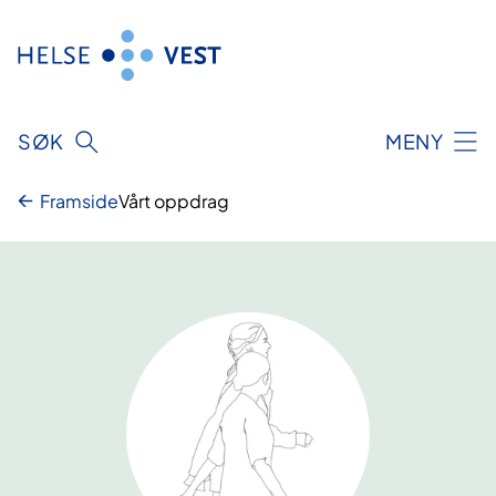
Hopp
til
innhald
SØK
MENY
Framside
Vårt oppdrag