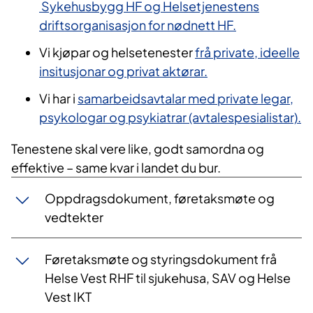
Sykehusbygg HF og
Helsetjenestens
driftsorganisasjon for nødnett HF.
Vi kjøpar og helsetenester
frå private, ideelle
insitusjonar og privat aktørar.
Vi har i
samarbeidsavtalar med private legar,
psykologar og psykiatrar (avtalespesialistar).
Tenestene skal vere like, godt samordna og
effektive – same kvar i landet du bur.
Oppdragsdokument, føretaksmøte og
vedtekter
Føretaksmøte og styringsdokument frå
Helse Vest RHF til sjukehusa, SAV og Helse
Vest IKT