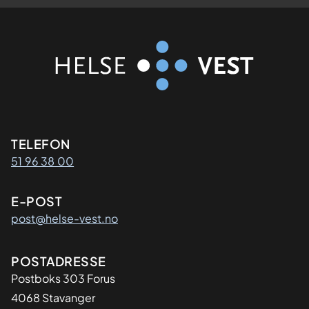
Kontaktinformasjon
TELEFON
51 96 38 00
E-POST
post@helse-vest.no
Adresse
POSTADRESSE
Postboks 303 Forus
4068 Stavanger