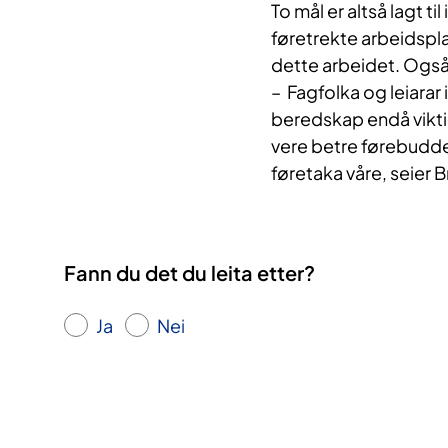
To mål er altså lagt t
føretrekte arbeidsplas
dette arbeidet. Også
– Fagfolka og leiarar i
beredskap endå viktiga
vere betre førebudde 
føretaka våre, seier B
Fann du det du leita etter?
Ja
Nei