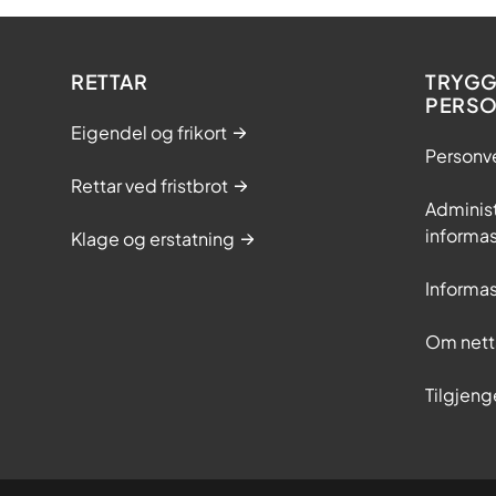
RETTAR
TRYGG
PERS
Eigendel og frikort
Personv
Rettar ved fristbrot
Adminis
informas
Klage og erstatning
Informas
Om nett
Tilgjeng