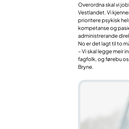
Overordna skal vi job
Vestlandet. Vi kjenner
prioritere psykisk he
kompetanse og pasien
administrerande direk
No er det lagt til to mål
– Vi skal legge meir i
fagfolk, og førebu os
Bryne.