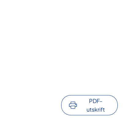
PDF-
utskrift