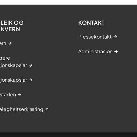
LEIK OG
KONTAKT
ONVERN
Pressekontakt
ern
Administrasjon
trere
jonskapslar
jonskapslar
staden
elegheitserklæring