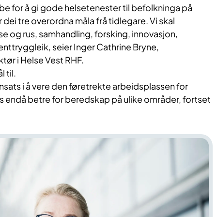
be for å gi gode helsetenester til befolkninga på
 dei tre overordna måla frå tidlegare. Vi skal
lse og rus, samhandling, forsking, innovasjon,
ttryggleik, seier Inger Cathrine Bryne,
tør i Helse Vest RHF.
 til.
nnsats i å vere den føretrekte arbeidsplassen for
s endå betre for beredskap på ulike områder, fortset