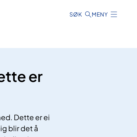
SØK
MENY
tte er
ed. Dette er ei
g blir det å