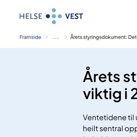
Hopp
til
innhald
Framside
..
.
Årets styringsdokument: Dett
Årets s
viktig i
Ventetidene til
heilt sentral op