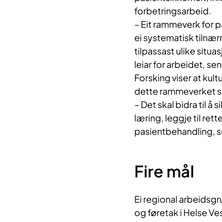
forbetringsarbeid.
– Eit rammeverk for pa
ei systematisk tilnær
tilpassast ulike situa
leiar for arbeidet, s
Forsking viser at kult
dette rammeverket ska
– Det skal bidra til å
læring, leggje til rett
pasientbehandling, s
Fire mål
Ei regional arbeidsgr
og føretak i Helse V