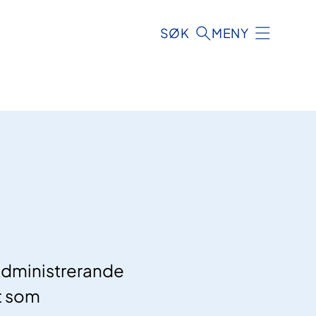
SØK
MENY
 Administrerande
et som