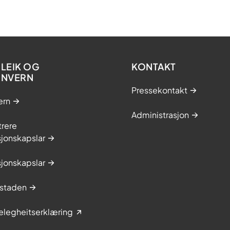
LEIK OG
KONTAKT
ONVERN
Pressekontakt
ern
Administrasjon
trere
jonskapslar
jonskapslar
staden
elegheitserklæring