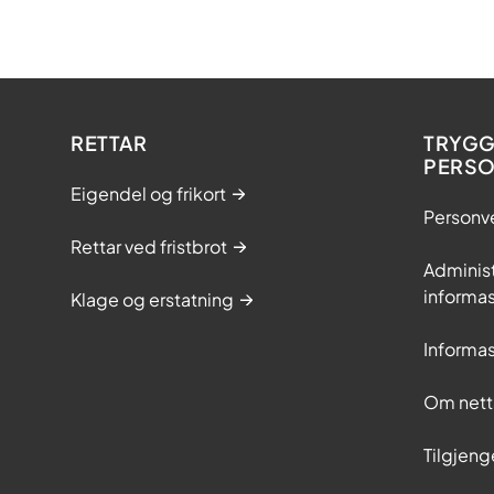
RETTAR
TRYGG
PERS
Eigendel og frikort
Personv
Rettar ved fristbrot
Adminis
informas
Klage og erstatning
Informas
Om nett
Tilgjeng