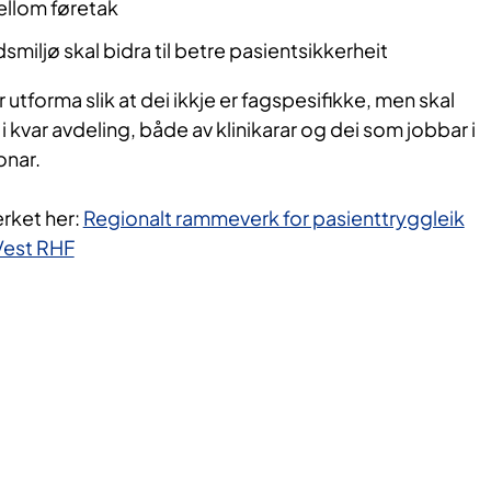
ellom føretak
dsmiljø skal bidra til betre pasientsikkerheit
utforma slik at dei ikkje er fagspesifikke, men skal
 kvar avdeling, både av klinikarar og dei som jobbar i
onar.
erket her:
Regionalt rammeverk for pasienttryggleik
Vest RHF