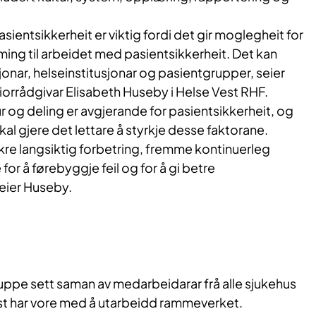
sientsikkerheit er viktig fordi det gir moglegheit for
ming til arbeidet med pasientsikkerheit. Det kan
sjonar, helseinstitusjonar og pasientgrupper, seier
eniorrådgivar Elisabeth Huseby i Helse Vest RHF.
ur og deling er avgjerande for pasientsikkerheit, og
l gjere det lettare å styrkje desse faktorane.
 sikre langsiktig forbetring, fremme kontinuerleg
e for å førebyggje feil og for å gi betre
eier Huseby.
uppe sett saman av medarbeidarar frå alle sjukehus
est har vore med å utarbeidd rammeverket.