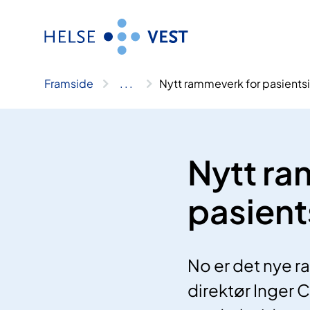
Hopp
til
innhald
Framside
..
.
Nytt rammeverk for pasientsi
Nytt ra
pasient
No er det nye r
direktør Inger 