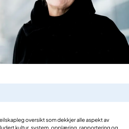
ilskapleg oversikt som dekkjer alle aspekt av
kludert kultur, system, opplæring, rapportering og