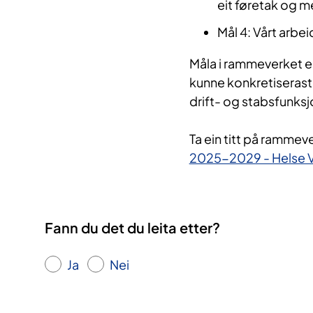
eit føretak og m
Mål 4: Vårt arbei
Måla i rammeverket er 
kunne konkretiserast i
drift- og stabsfunksj
Ta ein titt på rammev
2025-2029 - Helse 
Fann du det du leita etter?
Ja
Nei