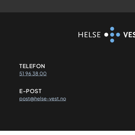
Kontaktinformasjon
TELEFON
51 96 38 00
E-POST
post@helse-vest.no