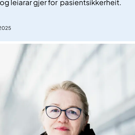
g leiarar gjer for pasientsikkerheit.
.2025