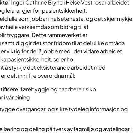
tør Inger Cathrine Bryne i Helse Vest rosar arbeidet
leiarar gjer for pasientsikkerheit.
jeld alle som jobbar i helsetenesta, og det skjer mykje
av heile verksemda som bidreg til at
lir tryggare. Dette rammeverket er
samtidig gir det stor fridom til at dei ulike områda
er viktig for dei å jobbe med i det vidare arbeidet
a pasientsikkerheit, seier ho.
 å styrkje det eksisterande arbeidet med
er delt inn i fire overordna mål:
entifisere, førebyggje og handtere risiko
 i vår eining
a trygge overgangar, og sikre tydeleg informasjon og
re læring
og deling på tvers av fagmiljø og avdelingar i