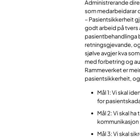
Administrerande direk
som medarbeidarar og 
– Pasientsikkerheit g
godt arbeid på tvers 
pasientbehandlinga b
retningsgjevande, og 
sjølve avgjer kva som 
med forbetring og auk
Rammeverket er meint
pasientsikkerheit, og 
Mål 1: Vi skal id
for pasientskadar
Mål 2: Vi skal h
kommunikasjon
Mål 3: Vi skal sik