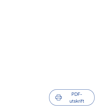
PDF-
utskrift