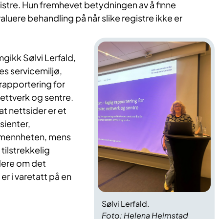
gistre. Hun fremhevet betydningen av å finne
aluere behandling på når slike registre ikke er
gikk Sølvi Lerfald,
s servicemiljø,
rapportering for
nettverk og sentre.
t nettsider er et
sienter,
llmennheten, mens
tilstrekkelig
rdere om det
r i varetatt på en
Sølvi Lerfald.
Foto: Helena Heimstad