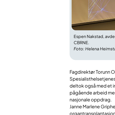
Espen Nakstad, avdel
CBRNE.
Foto: Helena Heimst
Fagdirektør Torunn O
Spesialisthelsetjen
deltok også med et 
pågående arbeid med 
nasjonale oppdrag.
Janne Marlene Griphe
organtransplantasjon