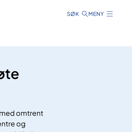
SØK
MENY
øte
, med omtrent
entre og