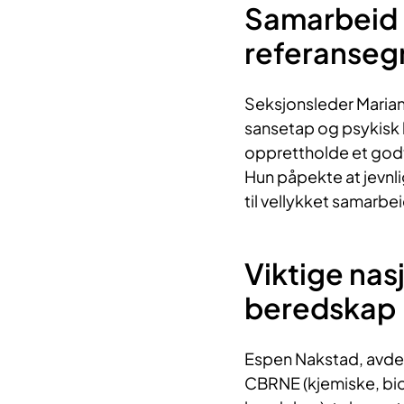
Samarbeid
referanseg
Seksjonsleder Marian
sansetap og psykisk 
opprettholde et god
Hun påpekte at jevnl
til vellykket samarbei
Viktige nas
beredskap
Espen Nakstad, avdel
CBRNE (kjemiske, bio