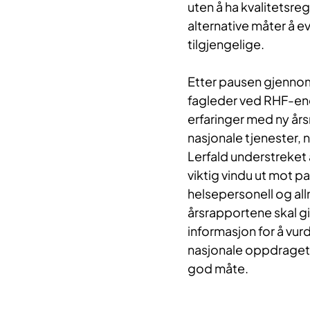
uten å ha kvalitetsre
alternative måter å ev
tilgjengelige.
Etter pausen gjennom
fagleder ved RHF-ene
erfaringer med ny års
nasjonale tjenester, 
Lerfald understreket a
viktig vindu ut mot pa
helsepersonell og a
årsrapportene skal gi 
informasjon for å vu
nasjonale oppdraget e
god måte.