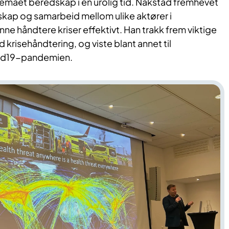
temaet beredskap i en urolig tid. Nakstad fremhevet
skap og samarbeid mellom ulike aktører i
nne håndtere kriser effektivt. Han trakk frem viktige
 krisehåndtering, og viste blant annet til
vid19-pandemien.