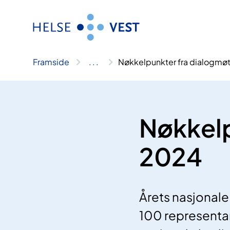
Hopp
til
innhald
Framside
..
.
Nøkkelpunkter fra dialogmø
Nøkkelp
2024
Årets nasjonal
100 representan