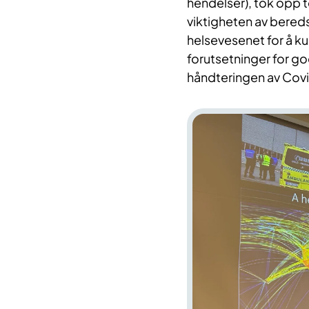
hendelser), tok opp 
viktigheten av bered
helsevesenet for å ku
forutsetninger for god
håndteringen av Co