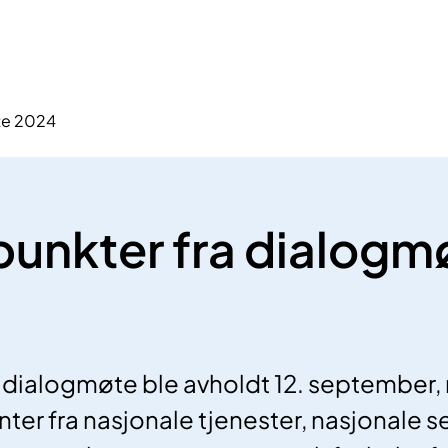
te 2024
unkter fra dialogm
e dialogmøte ble avholdt 12. september
ter fra nasjonale tjenester, nasjonale s