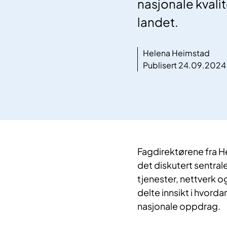
nasjonale kvali
landet.
Helena Heimstad
Publisert 24.09.2024
Fagdirektørene fra He
det diskutert sentral
tjenester, nettverk o
delte innsikt i hvord
nasjonale oppdrag.