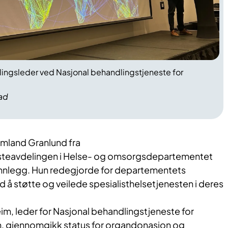
ingsleder ved Nasjonal behandlingstjeneste for
ad
mland Granlund fra
esteavdelingen i Helse- og omsorgsdepartementet
innlegg. Hun redegjorde for departementets
å støtte og veilede spesialisthelsetjenesten i deres
im, leder for Nasjonal behandlingstjeneste for
, gjennomgikk status for organdonasjon og