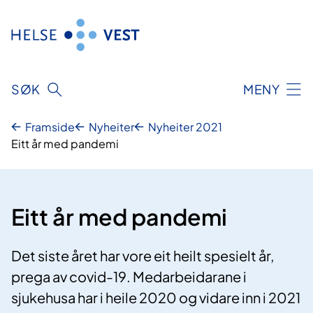
Hopp
til
innhald
SØK
MENY
Framside
Nyheiter
Nyheiter 2021
Eitt år med pandemi
Eitt år med pandemi
Det siste året har vore eit heilt spesielt år,
prega av covid-19. Medarbeidarane i
sjukehusa har i heile 2020 og vidare inn i 2021