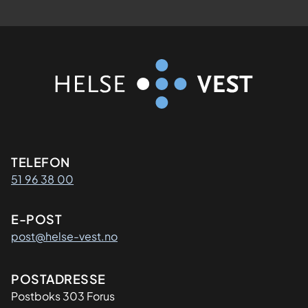
Kontaktinformasjon
TELEFON
51 96 38 00
E-POST
post@helse-vest.no
Adresse
POSTADRESSE
Postboks 303 Forus