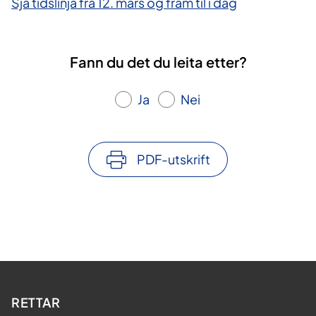
Sjå tidslinja frå 12. mars og fram til i dag
Fann du det du leita etter?
Ja
Nei
PDF-utskrift
RETTAR