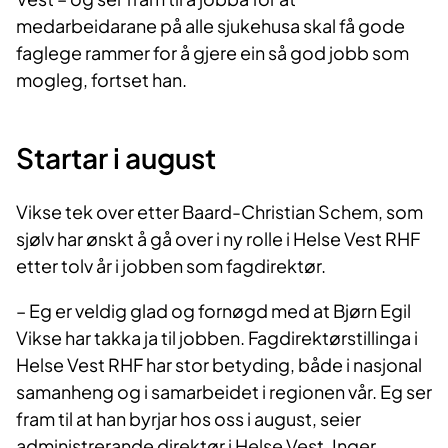
medarbeidarane på alle sjukehusa skal få gode
faglege ramme​r for å gjere ein så god jobb som
mogleg, fortset han.
​Startar i august
Vikse tek over etter Baard-Christian Schem, som
sjølv har ønskt å gå over i ny rolle i Helse Vest RHF
etter tolv år i jobben som fagdirektør.
​– Eg er veldig glad og fornøgd med at Bjørn Egil
Vikse har takka ja til jobben. Fagdirektørstillinga i
Helse Vest RHF har stor betyding, både i nasjonal
samanheng og i samarbeidet i regionen vår. Eg ser
fram til at han byrjar hos oss i august, seier
administrerande direktør i Helse Vest, Inger