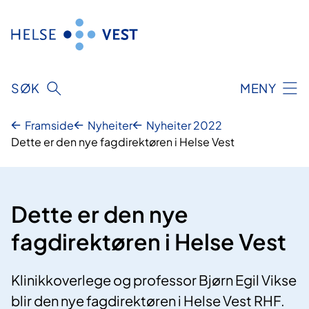
Hopp
til
innhald
SØK
MENY
Framside
Nyheiter
Nyheiter 2022
Dette er den nye fagdirektøren i Helse Vest
Dette er den nye
fagdirektøren i Helse Vest
Klinikkoverlege og professor Bjørn Egil Vikse
blir den nye fagdirektøren i Helse Vest RHF.