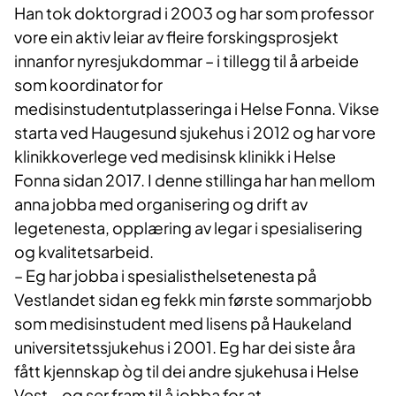
Han tok doktorgrad i 2003 og har som professor
vore ein aktiv leiar av fleire forskingsprosjekt
innanfor nyresjukdommar
–
i tillegg til å arbeide
som koordinator for
medisinstudentutplasseringa i Helse Fonna. Vikse
starta ved Haugesund sjukehus i 2012 og har vore
klinikkoverlege ved medisinsk klinikk i Helse
Fonna sidan 2017. I denne stillinga har han mellom
anna jobba med organisering og drift av
legetenesta, opplæring av legar i spesialisering
og kvalitetsarbeid.
– Eg har jobba i spesialisthelsetenesta på
Vestlandet sidan eg fekk min første sommarjobb
som medisinstudent med lisens på Haukeland
universitetssjukehus i 2001. Eg har dei siste åra
fått kjennskap òg til dei andre sjukehusa i Helse
Vest
–
og ser fram til å jobba for at