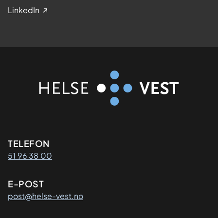
LinkedIn
Kontaktinformasjon
TELEFON
51 96 38 00
E-POST
post@helse-vest.no