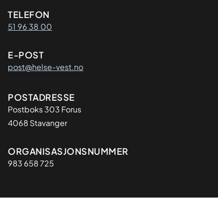
Kontaktinformasjon
TELEFON
51 96 38 00
E-POST
post@helse-vest.no
Adresse
POSTADRESSE
Postboks 303 Forus
4068 Stavanger
Organisasjon
ORGANISASJONSNUMMER
983 658 725