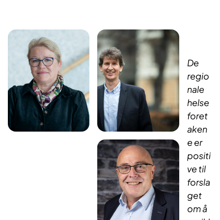
​
De
regio
nale
helse
foret
aken
e er
positi
ve til
forsla
get
om å