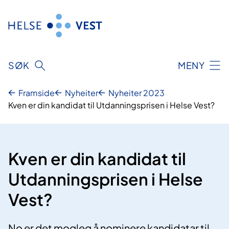
Hopp
til
innhald
SØK
MENY
Framside
Nyheiter
Nyheiter 2023
Kven er din kandidat til Utdanningsprisen i Helse Vest?
Kven er din kandidat til
Utdanningsprisen i Helse
Vest?
No er det mogleg å nominere kandidatar til