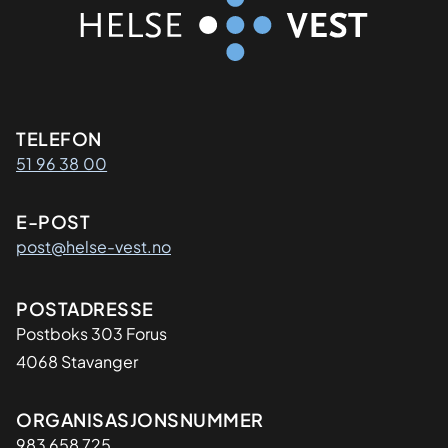
Kontaktinformasjon
TELEFON
51 96 38 00
E-POST
post@helse-vest.no
Adresse
POSTADRESSE
Postboks 303 Forus
4068 Stavanger
Organisasjon
ORGANISASJONSNUMMER
983 658 725